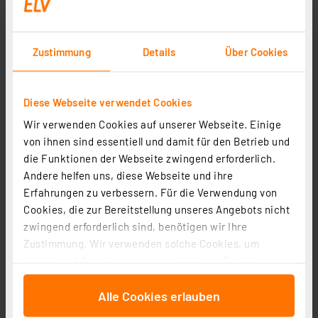
Artikel-Nr. 254498
7,13 €
Zustimmung
Details
Über Cookies
zzgl. MwSt.
Informationen zu Versandkosten
Diese Webseite verwendet Cookies
Wir verwenden Cookies auf unserer Webseite. Einige
von ihnen sind essentiell und damit für den Betrieb und
die Funktionen der Webseite zwingend erforderlich.
Andere helfen uns, diese Webseite und ihre
Erfahrungen zu verbessern. Für die Verwendung von
Cookies, die zur Bereitstellung unseres Angebots nicht
zwingend erforderlich sind, benötigen wir Ihre
Zustimmung. Wir verwenden solche Cookies, um
Inhalte und Anzeigen zu personalisieren, Funktionen
für soziale Medien anbieten zu können und die Zugriffe
Alle Cookies erlauben
auf unsere Website zu analysieren. Außerdem geben
SMART+ Smart Home Bewegungssensor, WLAN, IP20,
wir Informationen zu Ihrer Verwendung unserer Website