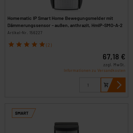
personenbezogene Daten in
Überwachungsprogrammen verarbeiten, ohne dass
hiergegen Klagemöglichkeiten für Europäer bestehen.
Homematic IP Smart Home Bewegungsmelder mit
Unsere Kooperation mit diesen Dienstleistern stützt
Dämmerungssensor – außen, anthrazit, HmIP-SMO-A-2
sich auf die Standarddatenschutzklauseln der
Artikel-Nr. 156227
Europäischen Kommission sowie einer eigenen
1
2
3
4
5
(2)
Beurteilung der mit der Datenübermittlung,
insbesondere der Art der übermittelten Daten,
67,18 €
verbundenen Risiken.“
zzgl. MwSt.
Informationen zu Versandkosten
Impressum
|
Datenschutzerklärung