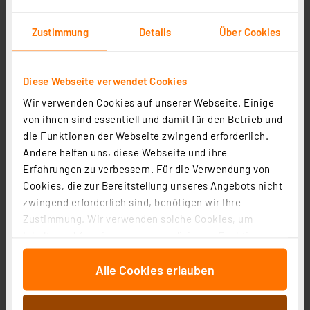
Zustimmung
Details
Über Cookies
Diese Webseite verwendet Cookies
Wir verwenden Cookies auf unserer Webseite. Einige
von ihnen sind essentiell und damit für den Betrieb und
ELV LS-80D-II Digitale Lötstation, 80 W
die Funktionen der Webseite zwingend erforderlich.
Artikel-Nr. 115008
Andere helfen uns, diese Webseite und ihre
1
2
3
4
5
Erfahrungen zu verbessern. Für die Verwendung von
(24)
Cookies, die zur Bereitstellung unseres Angebots nicht
41,97 €
zwingend erforderlich sind, benötigen wir Ihre
zzgl. MwSt.
Zustimmung. Wir verwenden solche Cookies, um
Informationen zu Versandkosten
Inhalte und Anzeigen zu personalisieren, Funktionen
für soziale Medien anbieten zu können und die Zugriffe
Alle Cookies erlauben
auf unsere Website zu analysieren. Außerdem geben
wir Informationen zu Ihrer Verwendung unserer Website
an unsere Partner für soziale Medien, Werbung und