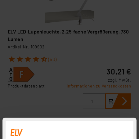
ELV LED-Lupenleuchte, 2,25-fache Vergrößerung, 730
Lumen
Artikel-Nr. 109902
1
2
3
4
5
(50)
30,21 €
zzgl. MwSt.
Produktdatenblatt
Informationen zu Versandkosten