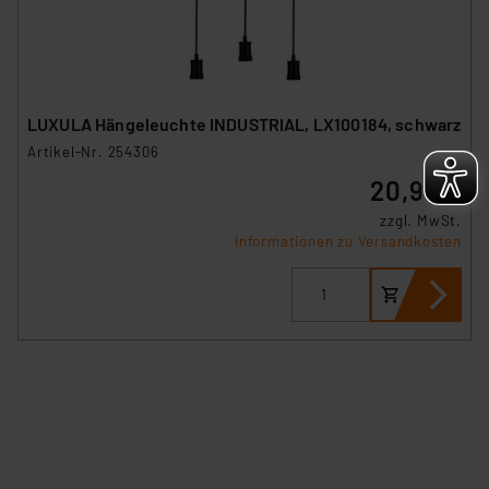
Europäischen Kommission sowie einer eigenen
Beurteilung der mit der Datenübermittlung,
insbesondere der Art der übermittelten Daten,
verbundenen Risiken.“
LUXULA Hängeleuchte INDUSTRIAL, LX100184, schwarz
Impressum
|
Datenschutzerklärung
Artikel-Nr. 254306
20,97 €
zzgl. MwSt.
Informationen zu Versandkosten