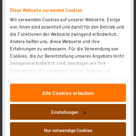
Diese Webseite verwendet Cookies
Wir verwenden Cookies auf unserer Webseite. Einige
von ihnen sind essentiell und damit für den Betrieb und
LUXULA Tischleuchte JAR, LX100187, schwarz
die Funktionen der Webseite zwingend erforderlich.
Artikel-Nr. 254302
Andere helfen uns, diese Webseite und ihre
Erfahrungen zu verbessern. Für die Verwendung von
1
2
3
4
5
(1)
Cookies, die zur Bereitstellung unseres Angebots nicht
8,39 €
zwingend erforderlich sind, benötigen wir Ihre
Zustimmung. Wir verwenden solche Cookies, um
zzgl. MwSt.
Informationen zu Versandkosten
Inhalte und Anzeigen zu personalisieren, Funktionen
für soziale Medien anbieten zu können und die Zugriffe
Alle Cookies erlauben
auf unsere Website zu analysieren. Außerdem geben
wir Informationen zu Ihrer Verwendung unserer Website
an unsere Partner für soziale Medien, Werbung und
Einstellungen
Analysen weiter. Unsere Partner führen diese
Informationen möglicherweise mit weiteren Daten
zusammen, die Sie ihnen bereitgestellt haben oder die
Nur notwendige Cookies
sie im Rahmen Ihrer Nutzung der Dienste gesammelt