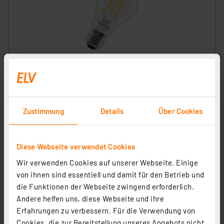
OSRAM SMART+ Smart Home LED-Lampe E27, WLAN,
dimmbar, IP20, warmweiß, Klar
Artikel-Nr. 258345
6,68 €
Zustimmung
Details
Über Cookies
zzgl. MwSt.
Produktdatenblatt
Informationen zu Versandkosten
Diese Webseite verwendet Cookies
Wir verwenden Cookies auf unserer Webseite. Einige
von ihnen sind essentiell und damit für den Betrieb und
die Funktionen der Webseite zwingend erforderlich.
Andere helfen uns, diese Webseite und ihre
Erfahrungen zu verbessern. Für die Verwendung von
Cookies, die zur Bereitstellung unseres Angebots nicht