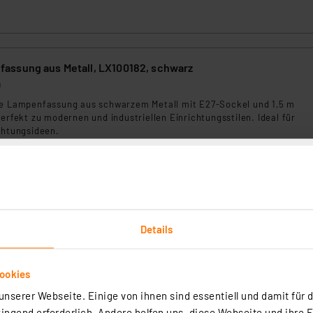
ssung aus Metall, LX100182, schwarz
0
he Lampenfassung aus schwarzem Metall mit E27-Sockel und 1,5 m
perfekt zu modernen und industriellen Einrichtungsstilen. Ideal für
chtungsideen.
rtig - Lieferzeit: 1-2 Werktage²
Details
ookies
ssung aus Metall, LX100183, Messing
nserer Webseite. Einige von ihnen sind essentiell und damit für d
ngend erforderlich. Andere helfen uns, diese Webseite und ihre 