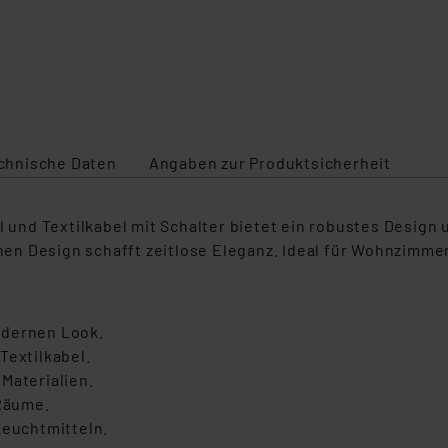
chnische Daten
Angaben zur Produktsicherheit
el und Textilkabel mit Schalter bietet ein robustes Desig
n Design schafft zeitlose Eleganz. Ideal für Wohnzimmer
odernen Look.
Textilkabel.
Materialien.
Räume.
Leuchtmitteln.