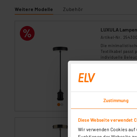
Weitere Modelle
Zubehör
LUXULA Lampenfa
Artikel-Nr. 25430
Die minimalistisc
Textilkabel passt 
individuelle Beleu
sofort versandfe
Zustimmung
Diese Webseite verwendet C
LUXULA Lampenfa
Wir verwenden Cookies auf u
Artikel-Nr. 254301
Funktionen der Webseite zwi