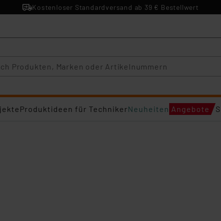
Kostenloser Standardversand ab 39 € Bestellwert
jekte
Produktideen für Techniker
Neuheiten
Angebote
S