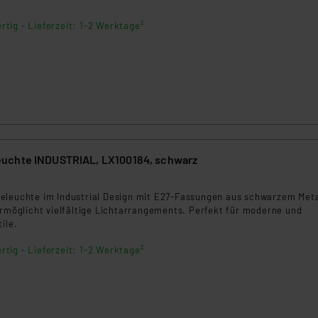
rtig - Lieferzeit: 1-2 Werktage²
uchte INDUSTRIAL, LX100184, schwarz
6
eleuchte im Industrial Design mit E27-Fassungen aus schwarzem Meta
ermöglicht vielfältige Lichtarrangements. Perfekt für moderne und
ile.
rtig - Lieferzeit: 1-2 Werktage²