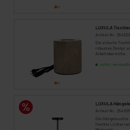
Für die USA besteht kein A
Datenschutz nach EU-Standa
Daten in Überwachungsprogr
Unsere Kooperation mit dies
LUXULA Tischleu
Kommission sowie einer eige
Artikel-Nr. 25430
Daten, verbundenen Risiken
Die stilvolle Tisc
robustes Design u
Impressum
|
Datenschutzer
Arbeitsbereiche.
sofort versandfe
LUXULA Hängele
Artikel-Nr. 25430
Die Hängeleuchte 
flexible Lichtarra
Wohnstile.