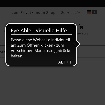
Services
zum Privatkunden Shop
Karriere
Mein ELV
Merkzettel
Warenkorb
ortiments-Deals