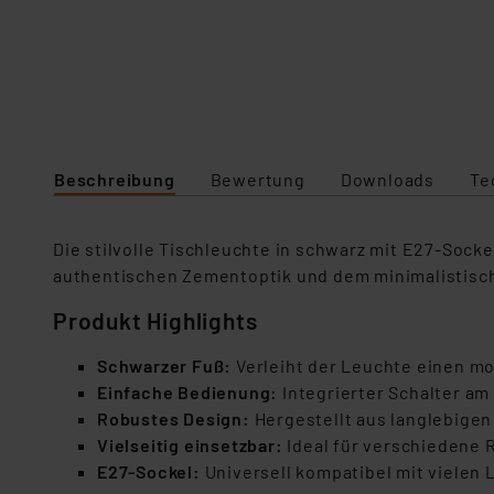
Beschreibung
Bewertung
Downloads
Te
Die stilvolle Tischleuchte in schwarz mit E27-Sock
authentischen Zementoptik und dem minimalistische
Produkt Highlights
Schwarzer Fuß:
Verleiht der Leuchte einen m
Einfache Bedienung:
Integrierter Schalter am 
Robustes Design:
Hergestellt aus langlebigen 
Vielseitig einsetzbar:
Ideal für verschiedene 
E27-Sockel:
Universell kompatibel mit vielen 