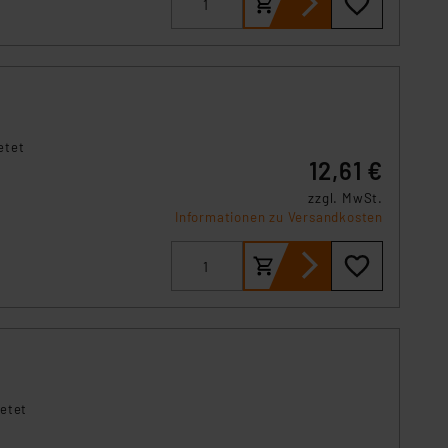
s Land mit unzureichendem
örden personenbezogene
r Europäer bestehen.
ln der Europäischen
 Art der übermittelten
etet
12,61 €
zzgl. MwSt.
Informationen zu Versandkosten
ietet