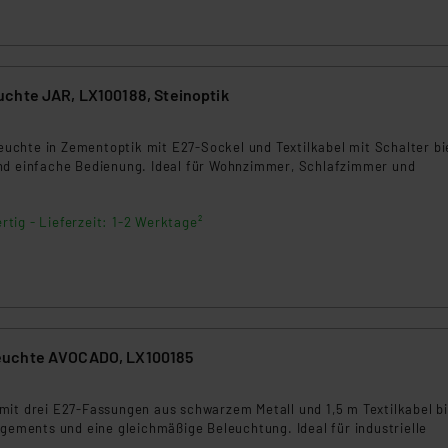
ngemessenheitsbeschluss der EU. Dies bedeutet, dass die USA al
rds eingestuft wird. So besteht etwa das Risiko, dass US-Beh
ammen verarbeiten, ohne dass hiergegen Klagemöglichkeiten fü
en Dienstleistern stützt sich auf die Standarddatenschutzklause
chte JAR, LX100188, Steinoptik
nen Beurteilung der mit der Datenübermittlung, insbesondere der
3
.“
hleuchte in Zementoptik mit E27-Sockel und Textilkabel mit Schalter bi
nd einfache Bedienung. Ideal für Wohnzimmer, Schlafzimmer und
klärung
rtig - Lieferzeit: 1-2 Werktage²
uchte AVOCADO, LX100185
5
mit drei E27-Fassungen aus schwarzem Metall und 1,5 m Textilkabel b
ngements und eine gleichmäßige Beleuchtung. Ideal für industrielle