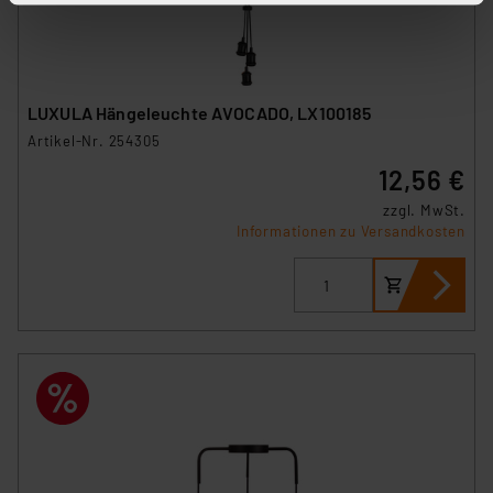
stimmen Sie sowohl dem Speichern und Abrufen von
Informationen auf Ihrem gerät (§25 Abs.1 TTDSG) sowie
der anschließenden Weiterverarbeitung für die
nachfolgend dargestellten bzw. die von Ihnen
LUXULA Hängeleuchte AVOCADO, LX100185
ausgewählten Verarbeitungszwecke (Art. 6 Abs.1a DSG-
Artikel-Nr. 254305
VO) zu. Eine detaillierte Auflistung der einzelnen
12,56 €
Cookies nach Zweck und Anbieter ist durch Klick auf
den Button „Ablehnen oder Einstellungen“ abrufbar. Sie
zzgl. MwSt.
Informationen zu Versandkosten
können die Verwendung nicht notwendiger Cookies
ablehnen oder ihr ganz oder teilweise zustimmen. Ihre
erteilte Zustimmung können Sie jederzeit unter dem
Link „Cookie Einstellungen“ anpassen oder widerrufen.
Die Rechtmäßigkeit der Speicherung, Abrufung und
Weiterverarbeitung dieser Daten zur Auswertung und
Analyse bis zum Zeitpunkt des Widerrufs bleibt hiervon
unberührt. Ihre Browser-Einstellungen können dazu
führen, dass die Einstellungen nicht längerfristig
gespeichert werden und dieses Banner erneut