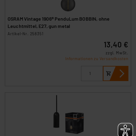
Beurteilung der mit der Datenübermittlung,
insbesondere der Art der übermittelten Daten,
verbundenen Risiken.“
OSRAM Vintage 1906® PenduLum BOBBIN, ohne
Leuchtmittel, E27, gun metal
Impressum
|
Datenschutzerklärung
Artikel-Nr. 258351
13,40 €
zzgl. MwSt.
Informationen zu Versandkosten