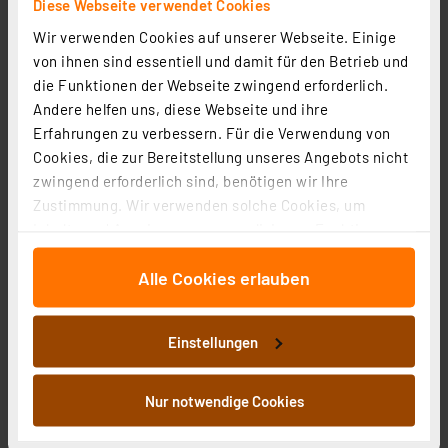
Diese Webseite verwendet Cookies
Wir verwenden Cookies auf unserer Webseite. Einige
von ihnen sind essentiell und damit für den Betrieb und
die Funktionen der Webseite zwingend erforderlich.
LUXULA Tischleuchte JAR, LX100188, Steinoptik
Andere helfen uns, diese Webseite und ihre
Artikel-Nr. 254303
Erfahrungen zu verbessern. Für die Verwendung von
12,61 €
Cookies, die zur Bereitstellung unseres Angebots nicht
zwingend erforderlich sind, benötigen wir Ihre
zzgl. MwSt.
Informationen zu Versandkosten
Zustimmung. Wir verwenden solche Cookies, um
Inhalte und Anzeigen zu personalisieren, Funktionen
für soziale Medien anbieten zu können und die Zugriffe
Alle Cookies erlauben
auf unsere Website zu analysieren. Außerdem geben
wir Informationen zu Ihrer Verwendung unserer Website
an unsere Partner für soziale Medien, Werbung und
Einstellungen
Analysen weiter. Unsere Partner führen diese
Informationen möglicherweise mit weiteren Daten
zusammen, die Sie ihnen bereitgestellt haben oder die
Nur notwendige Cookies
sie im Rahmen Ihrer Nutzung der Dienste gesammelt
haben. Indem Sie auf „Alle akzeptieren“ klicken,