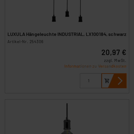
angezeigt wird.
„Einige Drittanbieter verarbeiten personenbezogene
Daten in den USA. Ihre Einwilligung zur Einbindung von
Cookies dieser Drittanbieter umfasst daher ggf. auch
LUXULA Hängeleuchte INDUSTRIAL, LX100184, schwarz
die Verarbeitung Ihrer Daten in den USA gemäß Art. 49
Artikel-Nr. 254306
(1) lit. a DSGVO. Nähere Infos zu diesen Drittanbietern
20,97 €
und zu der jeweiligen Datenübermittlung erhalten Sie in
der Datenschutzerklärung. Für die USA besteht kein
zzgl. MwSt.
Angemessenheitsbeschluss der EU. Dies bedeutet,
Informationen zu Versandkosten
dass die USA als Land mit unzureichendem
Datenschutz nach EU-Standards eingestuft wird. So
besteht etwa das Risiko, dass US-Behörden
personenbezogene Daten in
Überwachungsprogrammen verarbeiten, ohne dass
hiergegen Klagemöglichkeiten für Europäer bestehen.
Unsere Kooperation mit diesen Dienstleistern stützt
sich auf die Standarddatenschutzklauseln der
Europäischen Kommission sowie einer eigenen