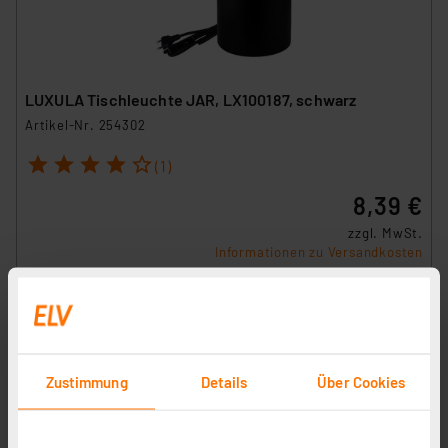
LUXULA Tischleuchte JAR, LX100187, schwarz
Artikel-Nr. 254302
1
2
3
4
5
(1)
8,39 €
zzgl. MwSt.
Informationen zu Versandkosten
Zustimmung
Details
Über Cookies