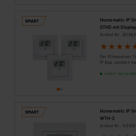
Homematic IP Sm
STHD mit Display
Artikel-Nr. 251963
1
2
3
4
5
Der Klimasensor f
IP App, sondern 
sofort versandfe
Homematic IP Sm
WTH-2
Artikel-Nr. 143159