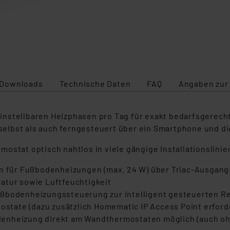
Downloads
Technische Daten
FAQ
Angaben zur
l einstellbaren Heizphasen pro Tag für exakt bedarfsgere
elbst als auch ferngesteuert über ein Smartphone und di
ostat optisch nahtlos in viele gängige Installationslinie
en für Fußbodenheizungen (max. 24 W) über Triac-Ausgang
atur sowie Luftfeuchtigkeit
ußbodenheizungssteuerung zur intelligent gesteuerten R
tate (dazu zusätzlich Homematic IP Access Point erforde
denheizung direkt am Wandthermostaten möglich (auch o