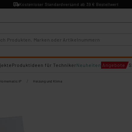
Kostenloser Standardversand ab 39 € Bestellwert
jekte
Produktideen für Techniker
Neuheiten
Angebote
S
/
Homematic IP
Heizung und Klima