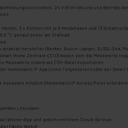
enheizungscontrollern, 24 V (Einrichtung und Betrieb d
ich)
3 x Heizen, 3 x Kühlen) mit je 6 Heizphasen und 13 Schaltz
0,5 °C genau) direkt am Stellrad
ose
 anderer Hersteller (Berker, Busch-Jaeger, ELSO, Gira, M
Smart Home Zentrale CCU3 lassen sich die Messwerte logg
die Messwerte zudem als CSV-Datei exportieren
der Homematic IP App (ohne Folgekosten) oder der Smart
Assistant möglich (Homematic IP Access Point erforderli
olgenden Lösungen:
Smartphone-App und gebührenfreiem Cloud-Service
oberfläche WebUI