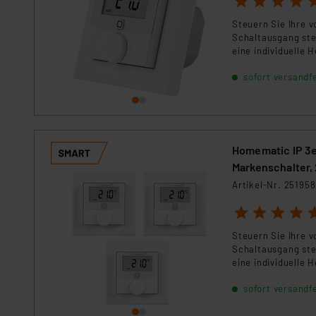
Für die USA besteht kein A
Datenschutz nach EU-Standa
Steuern Sie Ihre 
Schaltausgang ste
Daten in Überwachungsprogr
eine individuelle
Unsere Kooperation mit dies
Kommission sowie einer eige
sofort versandfe
Daten, verbundenen Risiken
Impressum
|
Datenschutzer
Homematic IP 3
Markenschalter,
Artikel-Nr. 251958
1
2
3
4
5
Steuern Sie Ihre 
Schaltausgang ste
eine individuelle
sofort versandfe