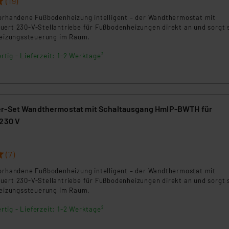
(19)
ngemessenheitsbeschluss der EU. Dies bedeutet, dass die USA al
rds eingestuft wird. So besteht etwa das Risiko, dass US-Beh
vorhandene Fußbodenheizung intelligent – der Wandthermostat mit
uert 230-V-Stellantriebe für Fußbodenheizungen direkt an und sorgt 
ammen verarbeiten, ohne dass hiergegen Klagemöglichkeiten fü
 Heizungssteuerung im Raum.
en Dienstleistern stützt sich auf die Standarddatenschutzklause
nen Beurteilung der mit der Datenübermittlung, insbesondere der
rtig - Lieferzeit: 1-2 Werktage²
.“
klärung
er-Set Wandthermostat mit Schaltausgang HmIP-BWTH für
 230 V
(7)
vorhandene Fußbodenheizung intelligent – der Wandthermostat mit
uert 230-V-Stellantriebe für Fußbodenheizungen direkt an und sorgt 
 Heizungssteuerung im Raum.
rtig - Lieferzeit: 1-2 Werktage²