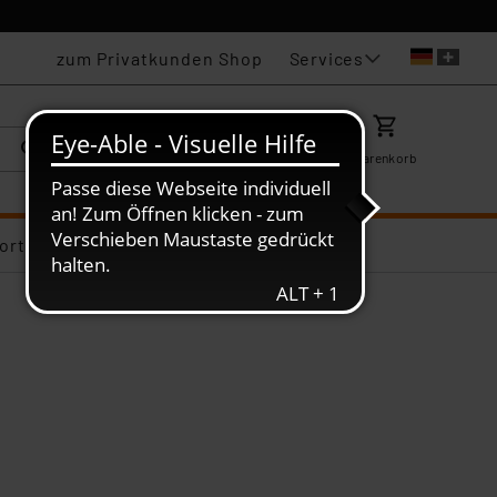
Services
zum Privatkunden Shop
Karriere
Mein ELV
Merkzettel
Warenkorb
ortiments-Deals