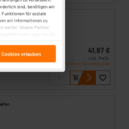
rderlich sind, benötigen wir
 Funktionen für soziale
ben wir Informationen zu
n weiter. Unsere Partner
tgestellt haben oder die sie
cken, stimmen Sie sowohl
Raum,
anschließenden
41,97 €
e Cookies erlauben
beitungszwecke (Art. 6
zzgl. MwSt.
 ist durch Klick auf den
Informationen zu Versandkosten
 Cookies ablehnen oder ihr
 „Cookie Einstellungen“
tung dieser Daten zur
ser-Einstellungen können
 erneut angezeigt wird.
lter,
Einbindung von Cookies
. 49 (1) lit. a DSGVO.
n der Datenschutzerklärung.