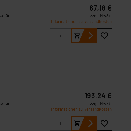
s Land mit unzureichendem
67,18 €
örden personenbezogene
so für
r Europäer bestehen.
zzgl. MwSt.
Informationen zu Versandkosten
ln der Europäischen
 Art der übermittelten
193,24 €
so für
zzgl. MwSt.
Informationen zu Versandkosten