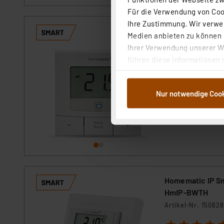
Für die Verwendung von Cook
Ihre Zustimmung. Wir verwen
Homematic IP S
Medien anbieten zu können u
Artikel-Nr. 154666
Ihrer Verwendung unserer We
führen diese Informationen 
1
2
3
4
5
im Rahmen Ihrer Nutzung der
Steuern Sie Ihre 
dem Speichern und Abrufen 
und erfassen Sie 
Nur notwendige Coo
Weiterverarbeitung für die 
Abs.1a DSG-VO) zu. Eine deta
sofort versandfe
Button „Ablehnen oder Einst
ganz oder teilweise zustimm
anpassen oder widerrufen. 
Auswertung und Analyse bis 
dazu führen, dass die Einst
Homematic IP Sm
„Einige Drittanbieter verar
HmIP-BWTH
dieser Drittanbieter umfasst
Artikel-Nr. 150628
Nähere Infos zu diesen Drit
1
2
3
4
5