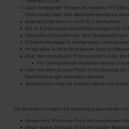
Zentrale CCU3)
Auch kompatibel mit den Homematic IP Fußbod
Point direkt über den Wandthermostaten mögl
Displaygröße von 4,4 cm (1,74"), beleuchtet
Bis zu 6 individuell einstellbare Heizprofile (
Manuelles Einstellen der Soll-Temperatur (auf 
Einfache Montage in vorhandener Unterputzd
Integration in Mehrfachrahmen oder in Rahmen
Über den Homematic IP Access Point oder die 
Für tiefergehende Analysen lassen sich 
Kann mit dem Access-Point in Verbindung mit 
Partnerlösungen betrieben werden
Sprachsteuerung mit Amazon Alexa und Google 
Der Betrieb erfordert die Anbindung an eine der f
Homematic IP Access Point mit kostenloser 
Smart Home Zentrale CCU3 mit lokaler Bedien