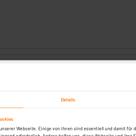
art Home Wandthermostat mit Luftfeuchtigkeitssensor, HmIP
(50)
Details
eizung individuell ganz nach Bedarf, Raum für Raum, und erfassen Sie
m statt am Heizkörper.
rtig - Lieferzeit: 1-2 Werktage²
ookies
nserer Webseite. Einige von ihnen sind essentiell und damit für d
ngend erforderlich. Andere helfen uns, diese Webseite und ihre 