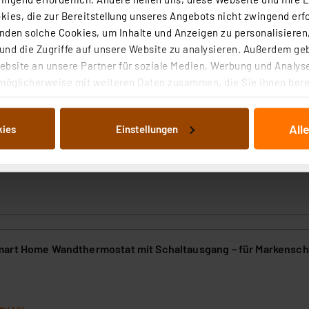
ies, die zur Bereitstellung unseres Angebots nicht zwingend erfo
den solche Cookies, um Inhalte und Anzeigen zu personalisieren,
mart Home Wandthermostat – basic, HmIP-WTH-B-2
nd die Zugriffe auf unsere Website zu analysieren. Außerdem ge
bsite an unsere Partner für soziale Medien, Werbung und Analyse
möglicherweise mit weiteren Daten zusammen, die Sie ihnen berei
(20)
 Dienste gesammelt haben. Indem Sie auf „Alle akzeptieren“ kli
Heizung und Klimatisierung ganz nach individuellem Bedarf, Raum für 
von Informationen auf Ihrem gerät (§25 Abs.1 TTDSG) sowie der 
das Raumklima direkt im Raum, nicht am Heizkörper.
All
kies
Einstellungen
nachfolgend dargestellten bzw. die von Ihnen ausgewählten Verar
illierte Auflistung der einzelnen Cookies nach Zweck und Anbieter
rtig - Lieferzeit: 1-2 Werktage²
ellungen“ abrufbar. Sie können die Verwendung nicht notwendiger
en. Ihre erteilte Zustimmung können Sie jederzeit unter dem Link
Die Rechtmäßigkeit der Speicherung, Abrufung und Weiterverarbei
zum Zeitpunkt des Widerrufs bleibt hiervon unberührt. Ihre Brow
ellungen nicht längerfristig gespeichert werden und dieses Banner
art Home Wandthermostat mit Schaltausgang – für Markenscha
beiten personenbezogene Daten in den USA. Ihre Einwilligung zur 
 daher ggf. auch die Verarbeitung Ihrer Daten in den USA gemäß Art
tanbietern und zu der jeweiligen Datenübermittlung erhalten Sie i