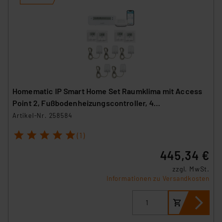
Homematic IP Smart Home Set Raumklima mit Access
Point 2, Fußbodenheizungscontroller, 4
Wandthermostate und 5 Stellantriebe
Artikel-Nr. 258584
1
2
3
4
5
(1)
445,34 €
zzgl. MwSt.
Informationen zu Versandkosten