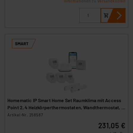
Informationen zu Versandkosten
Homematic IP Smart Home Set Raumklima mit Access
Point 2, 4 Heizkörperthermostaten, Wandthermostat, 2
Fenster-Türkontakte
Artikel-Nr. 258587
231,05 €