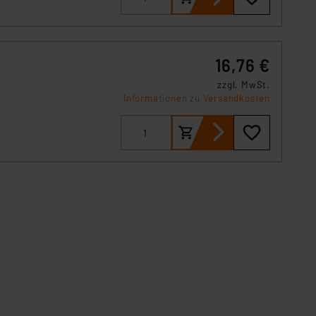
Einbindung von Cookies
. 49 (1) lit. a DSGVO.
n der Datenschutzerklärung.
s Land mit unzureichendem
16,76 €
örden personenbezogene
zzgl. MwSt.
r Europäer bestehen.
Informationen zu Versandkosten
ln der Europäischen
 Art der übermittelten