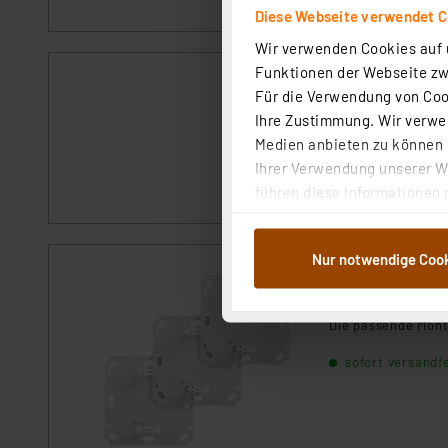
Diese Webseite verwendet C
Wir verwenden Cookies auf u
Funktionen der Webseite zwi
Homematic IP Er
Für die Verwendung von Cook
Artikel-Nr. 157219
Ihre Zustimmung. Wir verwen
Die passende Trag
Medien anbieten zu können u
Ihrer Verwendung unserer We
sofort versandfe
führen diese Informationen 
im Rahmen Ihrer Nutzung der
dem Speichern und Abrufen 
Nur notwendige Coo
Weiterverarbeitung für die 
Homematic IP Er
Abs.1a DSG-VO) zu. Eine deta
Artikel-Nr. 157221
Button „Ablehnen oder Einst
Die passende Mont
ganz oder teilweise zustimm
anpassen oder widerrufen. 
sofort versandfe
Auswertung und Analyse bis 
dazu führen, dass die Einst