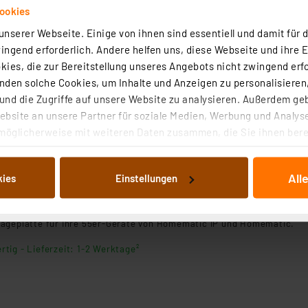
ookies
nserer Webseite. Einige von ihnen sind essentiell und damit für d
ngend erforderlich. Andere helfen uns, diese Webseite und ihre 
satz-Tragplatte für Präsenzmelder, 3 Stück
ies, die zur Bereitstellung unseres Angebots nicht zwingend erfo
den solche Cookies, um Inhalte und Anzeigen zu personalisieren,
eplatte für Homematic IP Präsenzmelder.
nd die Zugriffe auf unsere Website zu analysieren. Außerdem ge
bsite an unsere Partner für soziale Medien, Werbung und Analyse
rtig - Lieferzeit: 1-2 Werktage²
möglicherweise mit weiteren Daten zusammen, die Sie ihnen berei
 Dienste gesammelt haben. Indem Sie auf „Alle akzeptieren“ kli
von Informationen auf Ihrem gerät (§25 Abs.1 TTDSG) sowie der 
All
kies
Einstellungen
nachfolgend dargestellten bzw. die von Ihnen ausgewählten Verar
satz-Montageplatte für 55er-Geräte, 3 Stück
illierte Auflistung der einzelnen Cookies nach Zweck und Anbieter
ellungen“ abrufbar. Sie können die Verwendung nicht notwendiger
ageplatte für Ihre 55er-Geräte von Homematic IP und Homematic.
en. Ihre erteilte Zustimmung können Sie jederzeit unter dem Link
Die Rechtmäßigkeit der Speicherung, Abrufung und Weiterverarbei
rtig - Lieferzeit: 1-2 Werktage²
zum Zeitpunkt des Widerrufs bleibt hiervon unberührt. Ihre Brow
ellungen nicht längerfristig gespeichert werden und dieses Banner