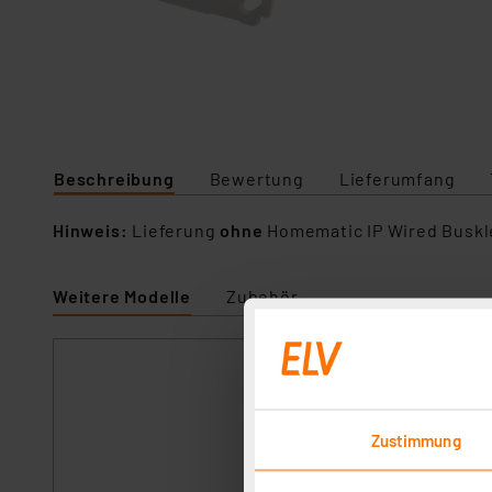
Beschreibung
Bewertung
Lieferumfang
Hinweis:
Lieferung
ohne
Homematic IP Wired Buskle
Weitere Modelle
Zubehör
Homematic IP Er
Artikel-Nr. 157216
Die passende Träg
Zustimmung
sofort versandfe