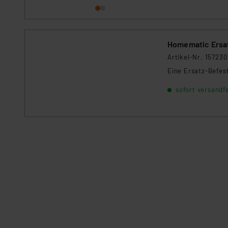
„Einige Drittanbieter verar
dieser Drittanbieter umfasst
Nähere Infos zu diesen Drit
Für die USA besteht kein A
Homematic Ersat
Datenschutz nach EU-Standa
Artikel-Nr. 157230
Daten in Überwachungsprogr
Eine Ersatz-Befes
Unsere Kooperation mit dies
Kommission sowie einer eige
sofort versandfe
Daten, verbundenen Risiken
Impressum
|
Datenschutzer