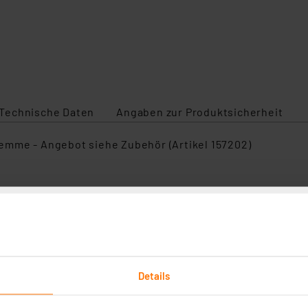
Technische Daten
Angaben zur Produktsicherheit
mme - Angebot siehe Zubehör (Artikel 157202)
satz-Tragplatte für Rauchwarnmelder, 3 Stück
erplatte (3x) für den Homematic IP Rauchwarnmelder.
Details
rtig - Lieferzeit: 1-2 Werktage²