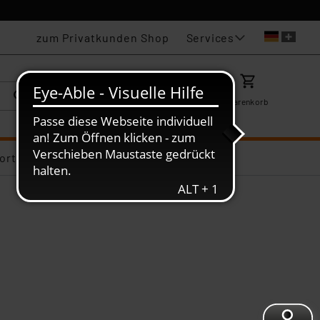
Services
zum Privatkunden Shop
Karriere
Mein ELV
Merkzettel
Warenkorb
ortiments-Deals