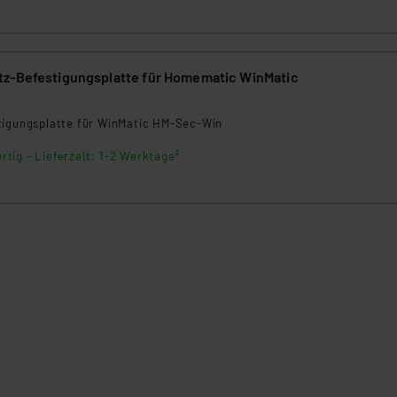
beiten personenbezogene Daten in den USA. Ihre Einwilligung zur 
 daher ggf. auch die Verarbeitung Ihrer Daten in den USA gemäß Art
tanbietern und zu der jeweiligen Datenübermittlung erhalten Sie i
ngemessenheitsbeschluss der EU. Dies bedeutet, dass die USA al
z-Befestigungsplatte für Homematic WinMatic
rds eingestuft wird. So besteht etwa das Risiko, dass US-Beh
ammen verarbeiten, ohne dass hiergegen Klagemöglichkeiten fü
tigungsplatte für WinMatic HM-Sec-Win
en Dienstleistern stützt sich auf die Standarddatenschutzklause
nen Beurteilung der mit der Datenübermittlung, insbesondere der
rtig - Lieferzeit: 1-2 Werktage²
.“
klärung