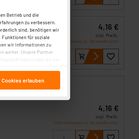
en Betrieb und die
Erfahrungen zu verbessern.
4,16 €
rderlich sind, benötigen wir
zzgl. MwSt.
 Funktionen für soziale
Informationen zu Versandkosten
ben wir Informationen zu
n weiter. Unsere Partner
tgestellt haben oder die sie
cken, stimmen Sie sowohl
anschließenden
e Cookies erlauben
beitungszwecke (Art. 6
 ist durch Klick auf den
 Cookies ablehnen oder ihr
 „Cookie Einstellungen“
4,16 €
tung dieser Daten zur
zzgl. MwSt.
ser-Einstellungen können
Informationen zu Versandkosten
 erneut angezeigt wird.