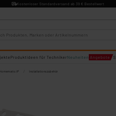
Kostenloser Standardversand ab 39 € Bestellwert
jekte
Produktideen für Techniker
Neuheiten
Angebote
S
/
Homematic IP
Installationszubehör