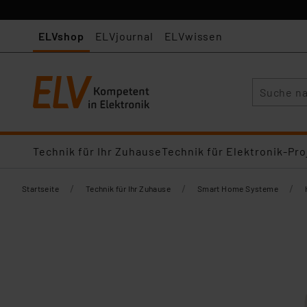
ELVshop
ELVjournal
ELVwissen
Suche
Technik für Ihr Zuhause
Technik für Elektronik-Pro
/
/
/
Startseite
Technik für Ihr Zuhause
Smart Home Systeme