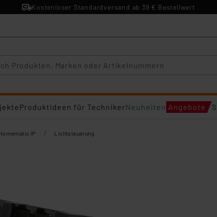
Kostenloser Standardversand ab 39 € Bestellwert
jekte
Produktideen für Techniker
Neuheiten
Angebote
S
/
Homematic IP
Lichtsteuerung