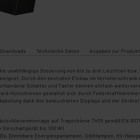
Downloads
Technische Daten
Angaben zur Produkt
ie unabhängige Steuerung von bis zu drei Leuchten bzw.
 geeignet. Durch den zentralen Einbau im Verteilerschrank m
Vorhandene Schalter und Taster können einfach weiterver
dard-Hutschienen gestaltet sich durch Federkraftklemme
belung dank des beleuchteten Displays und der Gerätetas
Hutschienenmontage auf Tragschiene TH35 gemäß EN 6071
 Vorschaltgerät bis 100 W)
LEDs, Dimmbare Energiesparlampen, Glühlampen, HV-Halo