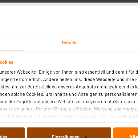
ür konventionelle drahtgebundene Taster
- und Funktionsanzeigen
allem in Konfigurationsphasen wichtig
en
Details
en von Funktelegrammen) - wirksames Kontrollinstrumen
ookies
olgenden Lösungen:
nserer Webseite. Einige von ihnen sind essentiell und damit für d
ngend erforderlich. Andere helfen uns, diese Webseite und ihre 
Smartphone-App und gebührenfreiem Cloud-Service
ies, die zur Bereitstellung unseres Angebots nicht zwingend erfo
WebUI
den solche Cookies, um Inhalte und Anzeigen zu personalisieren,
nd die Zugriffe auf unsere Website zu analysieren. Außerdem ge
bsite an unsere Partner für soziale Medien, Werbung und Analyse
möglicherweise mit weiteren Daten zusammen, die Sie ihnen berei
 Dienste gesammelt haben. Indem Sie auf „Alle akzeptieren“ kli
von Informationen auf Ihrem gerät (§25 Abs.1 TTDSG) sowie der 
z
All
kies
Einstellungen