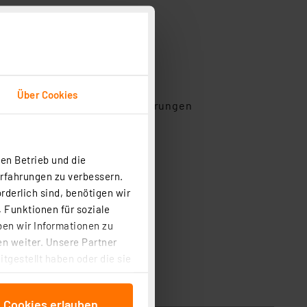
Über Cookies
t bei Konfiguration und Störungen
en Betrieb und die
Erfahrungen zu verbessern.
rderlich sind, benötigen wir
 Funktionen für soziale
ben wir Informationen zu
n weiter. Unsere Partner
tgestellt haben oder die sie
cken, stimmen Sie sowohl
anschließenden
e Cookies erlauben