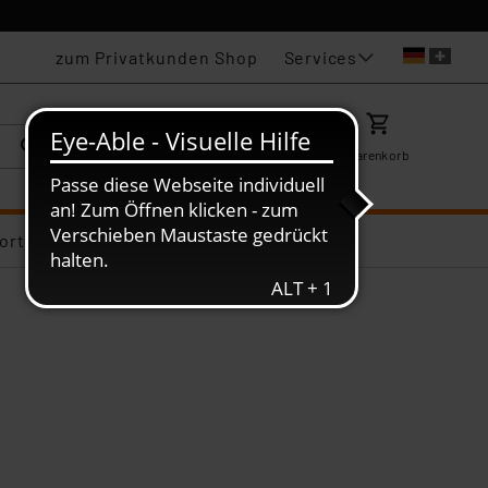
Services
zum Privatkunden Shop
Karriere
Mein ELV
Merkzettel
Warenkorb
ortiments-Deals