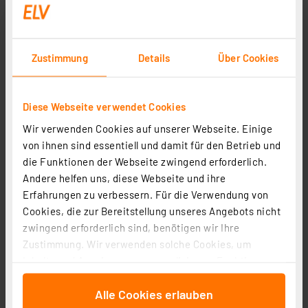
Zustimmung
Details
Über Cookies
Diese Webseite verwendet Cookies
Wir verwenden Cookies auf unserer Webseite. Einige
von ihnen sind essentiell und damit für den Betrieb und
die Funktionen der Webseite zwingend erforderlich.
Andere helfen uns, diese Webseite und ihre
Harmonisierte Starkstromleitung H05VV-F, runde
Erfahrungen zu verbessern. Für die Verwendung von
Ausführung, 3 x 1,50mm² (30x0,26mm), weiss, 25m-
Cookies, die zur Bereitstellung unseres Angebots nicht
Rolle
Artikel-Nr. 118682
zwingend erforderlich sind, benötigen wir Ihre
Zustimmung. Wir verwenden solche Cookies, um
31,89 €
Inhalte und Anzeigen zu personalisieren, Funktionen
zzgl. MwSt.
für soziale Medien anbieten zu können und die Zugriffe
Informationen zu Versandkosten
Alle Cookies erlauben
auf unsere Website zu analysieren. Außerdem geben
Grundpreis 1.28 EUR pro lfm