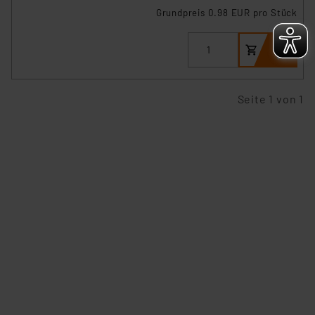
personenbezogene Daten in
Grundpreis 0.98 EUR pro Stück
Überwachungsprogrammen verarbeiten, ohne dass
hiergegen Klagemöglichkeiten für Europäer bestehen.
Unsere Kooperation mit diesen Dienstleistern stützt
sich auf die Standarddatenschutzklauseln der
Europäischen Kommission sowie einer eigenen
Seite 1 von 1
Beurteilung der mit der Datenübermittlung,
insbesondere der Art der übermittelten Daten,
verbundenen Risiken.“
Impressum
|
Datenschutzerklärung