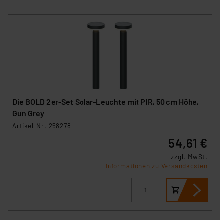
hiergegen Klagemöglichkeiten für Europäer bestehen.
Unsere Kooperation mit diesen Dienstleistern stützt
sich auf die Standarddatenschutzklauseln der
Europäischen Kommission sowie einer eigenen
Beurteilung der mit der Datenübermittlung,
insbesondere der Art der übermittelten Daten,
verbundenen Risiken.“
Impressum
|
Datenschutzerklärung
Die BOLD 2er-Set Solar-Leuchte mit PIR, 50 cm Höhe,
Gun Grey
Artikel-Nr. 258278
54,61 €
zzgl. MwSt.
Informationen zu Versandkosten