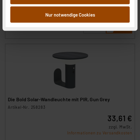
zzgl. MwSt.
Informationen möglicherweise mit weiteren Daten
Informationen zu Versandkosten
zusammen, die Sie ihnen bereitgestellt haben oder die
Nur notwendige Cookies
sie im Rahmen Ihrer Nutzung der Dienste gesammelt
haben. Indem Sie auf „Alle akzeptieren“ klicken,
stimmen Sie sowohl dem Speichern und Abrufen von
Informationen auf Ihrem gerät (§25 Abs.1 TTDSG) sowie
der anschließenden Weiterverarbeitung für die
nachfolgend dargestellten bzw. die von Ihnen
ausgewählten Verarbeitungszwecke (Art. 6 Abs.1a DSG-
VO) zu. Eine detaillierte Auflistung der einzelnen
Cookies nach Zweck und Anbieter ist durch Klick auf
den Button „Ablehnen oder Einstellungen“ abrufbar. Sie
können die Verwendung nicht notwendiger Cookies
Die Bold Solar-Wandleuchte mit PIR, Gun Grey
ablehnen oder ihr ganz oder teilweise zustimmen. Ihre
Artikel-Nr. 258283
erteilte Zustimmung können Sie jederzeit unter dem
33,61 €
Link „Cookie Einstellungen“ anpassen oder widerrufen.
Die Rechtmäßigkeit der Speicherung, Abrufung und
zzgl. MwSt.
Weiterverarbeitung dieser Daten zur Auswertung und
Informationen zu Versandkosten