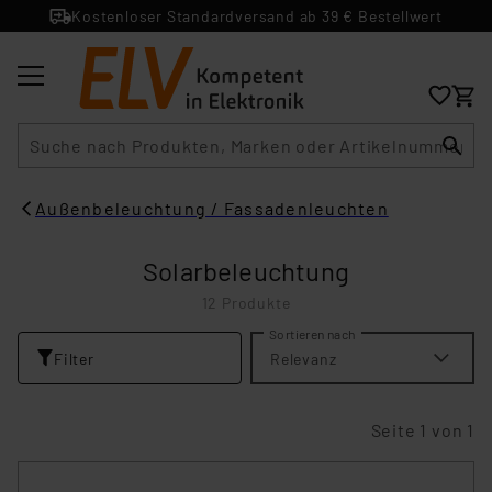
Kostenloser Standardversand ab 39 € Bestellwert
Suche
Außenbeleuchtung / Fassadenleuchten
Solarbeleuchtung
12 Produkte
Sortieren nach
Filter
Relevanz
Seite 1 von 1