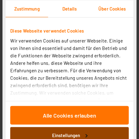
Artikel-Nr. 258277
Zustimmung
Details
Über Cookies
33,61 €
zzgl. MwSt.
Informationen zu Versandkosten
Diese Webseite verwendet Cookies
Wir verwenden Cookies auf unserer Webseite. Einige
von ihnen sind essentiell und damit für den Betrieb und
die Funktionen der Webseite zwingend erforderlich.
Andere helfen uns, diese Webseite und ihre
Erfahrungen zu verbessern. Für die Verwendung von
Cookies, die zur Bereitstellung unseres Angebots nicht
zwingend erforderlich sind, benötigen wir Ihre
Zustimmung. Wir verwenden solche Cookies, um
Inhalte und Anzeigen zu personalisieren, Funktionen
für soziale Medien anbieten zu können und die Zugriffe
Alle Cookies erlauben
auf unsere Website zu analysieren. Außerdem geben
2er Set Solar-Wandleuchte mit PIR, Gun Grey
wir Informationen zu Ihrer Verwendung unserer Website
Artikel-Nr. 258280
an unsere Partner für soziale Medien, Werbung und
50,41 €
Einstellungen
Analysen weiter. Unsere Partner führen diese