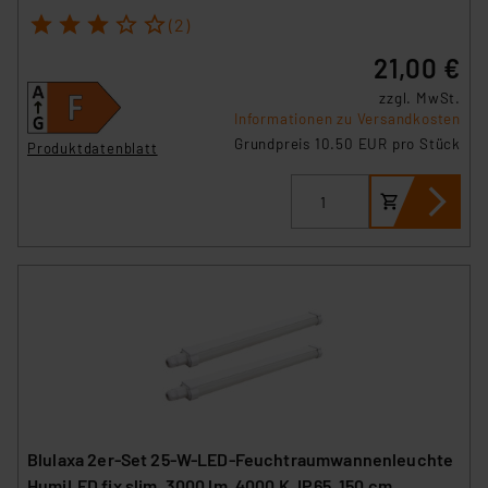
1
2
3
4
5
(2)
21,00 €
zzgl. MwSt.
Informationen zu Versandkosten
Grundpreis 10.50 EUR pro Stück
Produktdatenblatt
Blulaxa 2er-Set 25-W-LED-Feuchtraumwannenleuchte
HumiLED fix slim, 3000 lm, 4000 K, IP65, 150 cm