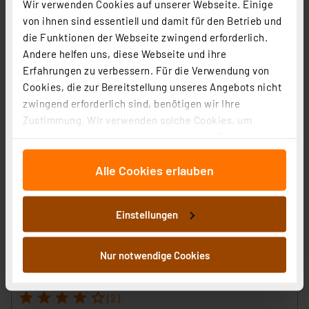
Wir verwenden Cookies auf unserer Webseite. Einige
27,69 €
von ihnen sind essentiell und damit für den Betrieb und
zzgl. MwSt.
die Funktionen der Webseite zwingend erforderlich.
Produktdatenblatt
Informationen zu Versandkosten
Andere helfen uns, diese Webseite und ihre
Erfahrungen zu verbessern. Für die Verwendung von
Cookies, die zur Bereitstellung unseres Angebots nicht
zwingend erforderlich sind, benötigen wir Ihre
Zustimmung. Wir verwenden solche Cookies, um
Inhalte und Anzeigen zu personalisieren, Funktionen
für soziale Medien anbieten zu können und die Zugriffe
Alle Cookies erlauben
auf unsere Website zu analysieren. Außerdem geben
wir Informationen zu Ihrer Verwendung unserer Website
an unsere Partner für soziale Medien, Werbung und
Einstellungen
Analysen weiter. Unsere Partner führen diese
Informationen möglicherweise mit weiteren Daten
Müller Licht 48-W-LED-Feuchtraumwannenleuchte
zusammen, die Sie ihnen bereitgestellt haben oder die
Aqua-Promo, 2-flammig, 4400 lm, 4000 K, IP65, 150 cm
Nur notwendige Cookies
sie im Rahmen Ihrer Nutzung der Dienste gesammelt
Artikel-Nr. 122955
haben. Indem Sie auf „Alle akzeptieren“ klicken,
1
2
3
4
5
(2)
stimmen Sie sowohl dem Speichern und Abrufen von