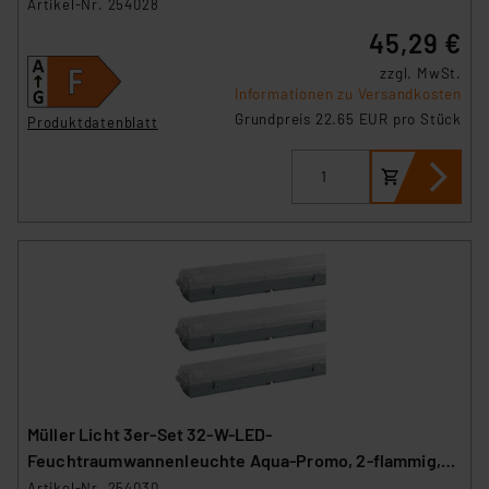
3360 lm, 4000 K, 120 cm
Artikel-Nr. 254028
45,29 €
zzgl. MwSt.
Informationen zu Versandkosten
Grundpreis 22.65 EUR pro Stück
Produktdatenblatt
Müller Licht 3er-Set 32-W-LED-
Feuchtraumwannenleuchte Aqua-Promo, 2-flammig,
3360 lm, 4000 K, 120 cm
Artikel-Nr. 254030