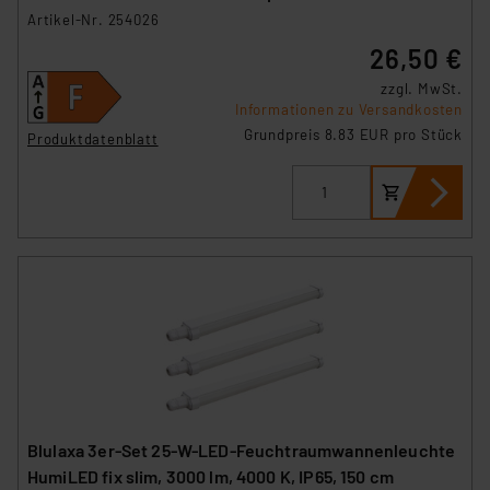
4000 K, IP65, 120 cm
Artikel-Nr. 254026
26,50 €
zzgl. MwSt.
Informationen zu Versandkosten
Grundpreis 8.83 EUR pro Stück
Produktdatenblatt
Blulaxa 3er-Set 25-W-LED-Feuchtraumwannenleuchte
HumiLED fix slim, 3000 lm, 4000 K, IP65, 150 cm