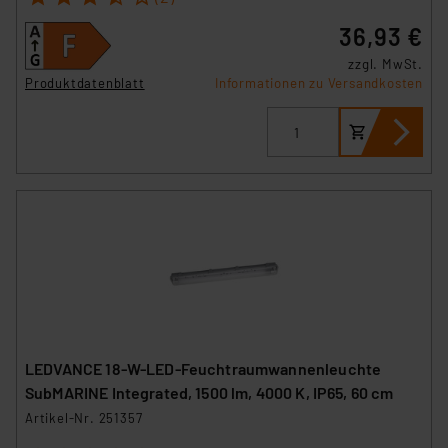
„Einige Drittanbieter verarbeiten personenbezogene
36,93 €
Daten in den USA. Ihre Einwilligung zur Einbindung von
zzgl. MwSt.
Cookies dieser Drittanbieter umfasst daher ggf. auch
Produktdatenblatt
Informationen zu Versandkosten
die Verarbeitung Ihrer Daten in den USA gemäß Art. 49
(1) lit. a DSGVO. Nähere Infos zu diesen Drittanbietern
und zu der jeweiligen Datenübermittlung erhalten Sie in
der Datenschutzerklärung. Für die USA besteht kein
Angemessenheitsbeschluss der EU. Dies bedeutet,
dass die USA als Land mit unzureichendem
Datenschutz nach EU-Standards eingestuft wird. So
besteht etwa das Risiko, dass US-Behörden
personenbezogene Daten in
Überwachungsprogrammen verarbeiten, ohne dass
hiergegen Klagemöglichkeiten für Europäer bestehen.
Unsere Kooperation mit diesen Dienstleistern stützt
LEDVANCE 18-W-LED-Feuchtraumwannenleuchte
sich auf die Standarddatenschutzklauseln der
SubMARINE Integrated, 1500 lm, 4000 K, IP65, 60 cm
Europäischen Kommission sowie einer eigenen
Artikel-Nr. 251357
Beurteilung der mit der Datenübermittlung,