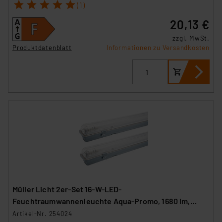
insbesondere der Art der übermittelten Daten,
1
2
3
4
5
(1)
verbundenen Risiken.“
20,13 €
Impressum
|
Datenschutzerklärung
zzgl. MwSt.
Produktdatenblatt
Informationen zu Versandkosten
Müller Licht 2er-Set 16-W-LED-
Feuchtraumwannenleuchte Aqua-Promo, 1680 lm,
4000 K, IP65, 120 cm
Artikel-Nr. 254024