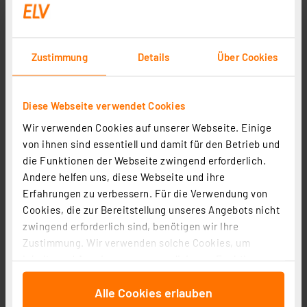
F-Aufdrehstecker für Kabel bis 7,0 mm
Artikel-Nr. 018090
1
2
3
4
5
(1)
Zustimmung
Details
Über Cookies
0,17 €
zzgl. MwSt.
Diese Webseite verwendet Cookies
Informationen zu Versandkosten
Wir verwenden Cookies auf unserer Webseite. Einige
von ihnen sind essentiell und damit für den Betrieb und
die Funktionen der Webseite zwingend erforderlich.
Andere helfen uns, diese Webseite und ihre
Erfahrungen zu verbessern. Für die Verwendung von
Adapter F-Buchse auf Koaxial-Buchse
Cookies, die zur Bereitstellung unseres Angebots nicht
Artikel-Nr. 021888
zwingend erforderlich sind, benötigen wir Ihre
1
2
3
4
5
Zustimmung. Wir verwenden solche Cookies, um
(2)
Inhalte und Anzeigen zu personalisieren, Funktionen
0,41 €
für soziale Medien anbieten zu können und die Zugriffe
zzgl. MwSt.
Alle Cookies erlauben
auf unsere Website zu analysieren. Außerdem geben
Informationen zu Versandkosten