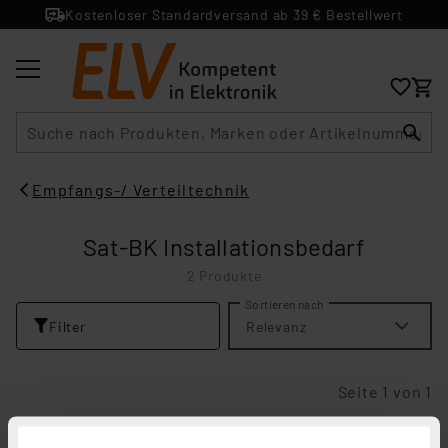
Kostenloser Standardversand ab 39 € Bestellwert
Suche
Empfangs-/ Verteiltechnik
Sat-BK Installationsbedarf
2 Produkte
Sortieren nach
Filter
Relevanz
Seite 1 von 1