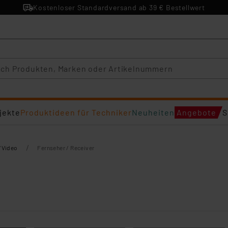
Kostenloser Standardversand ab 39 € Bestellwert
jekte
Produktideen für Techniker
Neuheiten
Angebote
S
/
/Video
Fernseher / Receiver