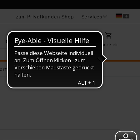
Services
zum Privatkunden Shop
Karriere
Mein ELV
Merkzettel
Warenkorb
ortiments-Deals