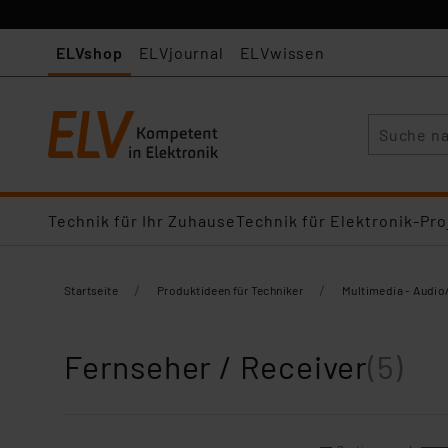
ELVshop
ELVjournal
ELVwissen
Suche
Technik für Ihr Zuhause
Technik für Elektronik-Pro
/
/
Startseite
Produktideen für Techniker
Multimedia - Audio
Fernseher / Receiver
(5)