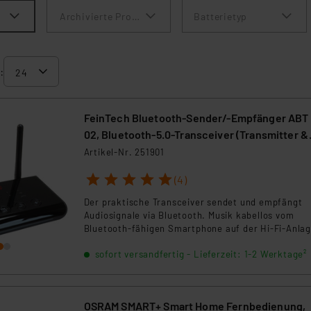
Archivierte Produkte anzeigen
Batterietyp
:
FeinTech Bluetooth-Sender/-Empfänger ABT 
02, Bluetooth-5.0-Transceiver (Transmitter &
Receiver)
Artikel-Nr. 251901
1
2
3
4
5
(4)
Der praktische Transceiver sendet und empfängt
Audiosignale via Bluetooth. Musik kabellos vom
Bluetooth-fähigen Smartphone auf der Hi-Fi-Anla
wiedergeben oder den Ton vom Fernseher über
sofort versandfertig - Lieferzeit: 1-2 Werktage²
Bluetooth-Kopfhörer ausgeben – das Gerät kann
beides. Dank der Unterstützung der Audio-Codecs
aptX HD und aptX Low Latency kann der Bluetooth
5.0-Transceiver Musik in CD-Qualität und
OSRAM SMART+ Smart Home Fernbedienung,
lippensynchron übertragen - zeitkritische