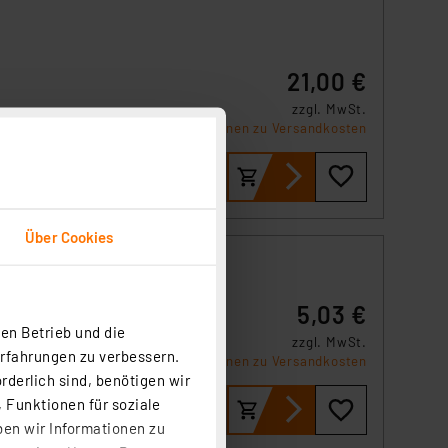
21,00 €
zzgl. MwSt.
in
Informationen zu Versandkosten
e
 -
ym
Über Cookies
oth-
5,03 €
en Betrieb und die
zung
zzgl. MwSt.
Erfahrungen zu verbessern.
r
Informationen zu Versandkosten
rderlich sind, benötigen wir
 Funktionen für soziale
ben wir Informationen zu