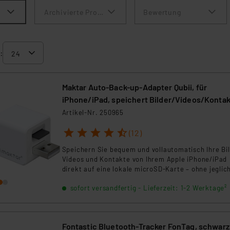
Archivierte Produkte anzeigen
Bewertung
:
Maktar Auto-Back-up-Adapter Qubii, für
iPhone/iPad, speichert Bilder/Videos/Konta
auf microSD
Artikel-Nr. 250965
1
2
3
4
5
(12)
Speichern Sie bequem und vollautomatisch Ihre Bil
Videos und Kontakte von Ihrem Apple iPhone/iPad
direkt auf eine lokale microSD-Karte – ohne jeglic
Cloud-Anbindung! Sichern Sie Ihre wertvollen Date
sofort versandfertig - Lieferzeit: 1-2 Werktage²
schaffen Sie Platz im Mobilgeräte-Speicher und
übertragen Sie bei Bedarf Ihre Kontakte/Bilder
besonders einfach auf ein neues Mobilgerät.
Fontastic Bluetooth-Tracker FonTag, schwarz