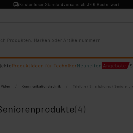
Kostenloser Standardversand ab 39 € Bestellwert
jekte
Produktideen für Techniker
Neuheiten
Angebote
S
/
/
/Video
Kommunikationstechnik
Telefone / Smartphones / Seniorenp
 Seniorenprodukte
(4)