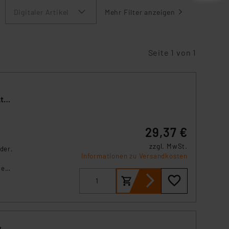
Digitaler Artikel
Mehr Filter anzeigen
Seite 1 von 1
kte
29,37 €
zzgl. MwSt.
der,
Informationen zu Versandkosten
he
n,
,