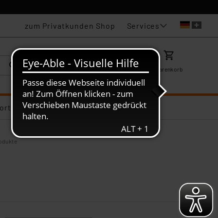
Services
zum Privatkunden Shop
Karriere
Mein ELV
Merkzettel
Warenkorb
ortiments-Deals
rodukte