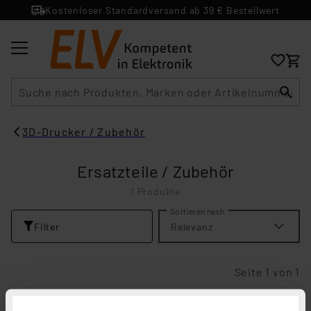
Kostenloser Standardversand ab 39 € Bestellwert
Suche
3D-Drucker / Zubehör
Ersatzteile / Zubehör
1 Produkte
Sortieren nach
Filter
Relevanz
Seite 1 von 1