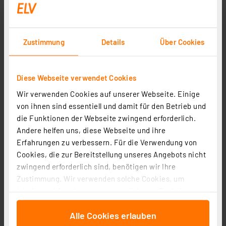
Zustimmung
Details
Über Cookies
Diese Webseite verwendet Cookies
Wir verwenden Cookies auf unserer Webseite. Einige
von ihnen sind essentiell und damit für den Betrieb und
Co Print Multifilament-Modul, Nachrüstung von FFF-3D-
die Funktionen der Webseite zwingend erforderlich.
Druckern, 7 Filamentslots
Andere helfen uns, diese Webseite und ihre
Artikel-Nr. 253726
Erfahrungen zu verbessern. Für die Verwendung von
419,33 €
Cookies, die zur Bereitstellung unseres Angebots nicht
zzgl. MwSt.
zwingend erforderlich sind, benötigen wir Ihre
Informationen zu Versandkosten
Zustimmung. Wir verwenden solche Cookies, um
Inhalte und Anzeigen zu personalisieren, Funktionen
für soziale Medien anbieten zu können und die Zugriffe
Alle Cookies erlauben
auf unsere Website zu analysieren. Außerdem geben