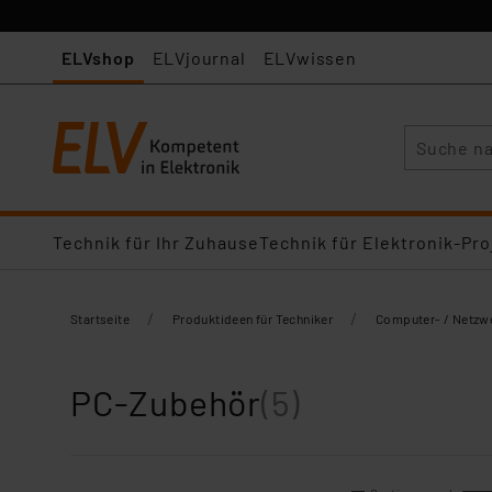
ELVshop
ELVjournal
ELVwissen
Suche
Technik für Ihr Zuhause
Technik für Elektronik-Pro
/
/
Startseite
Produktideen für Techniker
Computer- / Netzw
PC-Zubehör
(5)