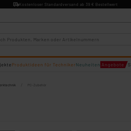
Kostenloser Standardversand ab 39 € Bestellwert
jekte
Produktideen für Techniker
Neuheiten
Angebote
S
/
erktechnik
PC-Zubehör