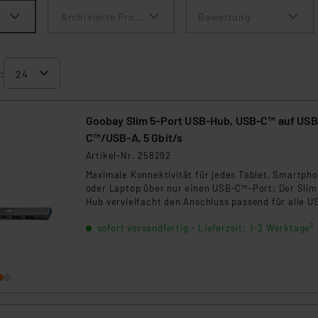
Archivierte Produkte anzeigen
Bewertung
:
Goobay Slim 5-Port USB-Hub, USB-C™ auf USB
C™/USB-A, 5 Gbit/s
Artikel-Nr. 258292
Maximale Konnektivität für jedes Tablet, Smartph
oder Laptop über nur einen USB-C™-Port: Der Slim
Hub vervielfacht den Anschluss passend für alle U
A- und USB-C™-Geräte und liefert gleichzeitig
sofort versandfertig - Lieferzeit: 1-2 Werktage²
SuperSpeed-Datenraten über den USB-3.2-Standa
Nie wieder lästiges Umstecken oder zu wenige Por
der praktische Multiport-Adapter ist bestens für al
digitalen Herausforderungen gerüstet.