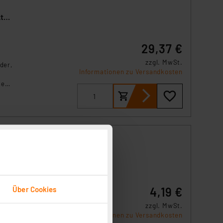
kte
29,37 €
zzgl. MwSt.
der,
Informationen zu Versandkosten
he
n,
-A,
one
-
Über Cookies
4,19 €
SB-
zzgl. MwSt.
Informationen zu Versandkosten
r