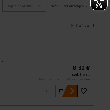
Digitaler Artikel
Mehr Filter anzeigen
Seite 1 von 1
-
one
-
8,39 €
SB-
zzgl. MwSt.
Informationen zu Versandkosten
rd.
ts –
le