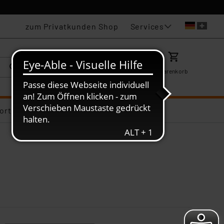
Services
zum Privatkunden Shop
Karriere
Mein ELV
Merkzettel
Warenkorb
ortiments-Deals