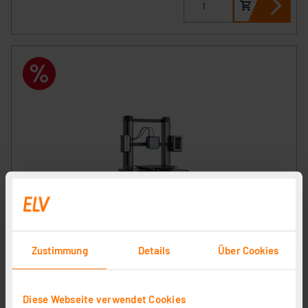
AnkerMake FFF-3D-Drucker M5, mit KI-Live-Kamera,
WiFi- und Smartphone-Anbindung, Auto-Nivellierung
Artikel-Nr. 253138
Zustimmung
Details
Über Cookies
1
2
3
4
5
(1)
294,08 €
Diese Webseite verwendet Cookies