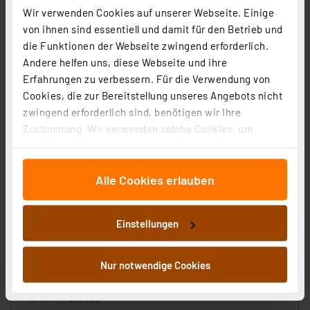
zzgl. MwSt.
Wir verwenden Cookies auf unserer Webseite. Einige
Informationen zu Versandkosten
von ihnen sind essentiell und damit für den Betrieb und
die Funktionen der Webseite zwingend erforderlich.
Andere helfen uns, diese Webseite und ihre
Erfahrungen zu verbessern. Für die Verwendung von
Cookies, die zur Bereitstellung unseres Angebots nicht
zwingend erforderlich sind, benötigen wir Ihre
Zustimmung. Wir verwenden solche Cookies, um
Inhalte und Anzeigen zu personalisieren, Funktionen
für soziale Medien anbieten zu können und die Zugriffe
Alle Cookies erlauben
auf unsere Website zu analysieren. Außerdem geben
wir Informationen zu Ihrer Verwendung unserer Website
an unsere Partner für soziale Medien, Werbung und
Einstellungen
Analysen weiter. Unsere Partner führen diese
Informationen möglicherweise mit weiteren Daten
zusammen, die Sie ihnen bereitgestellt haben oder die
Snapmaker Lasergravierer Ray 20W, Präzise Gravur &
Nur notwendige Cookies
sie im Rahmen Ihrer Nutzung der Dienste gesammelt
Schnitttechnik mit Air Assist
haben. Indem Sie auf „Alle akzeptieren“ klicken,
Artikel-Nr. 253883