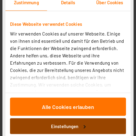
Zustimmung
Details
Über Cookies
Diese Webseite verwendet Cookies
Wir verwenden Cookies auf unserer Webseite. Einige
von ihnen sind essentiell und damit für den Betrieb und
die Funktionen der Webseite zwingend erforderlich.
Homematic IP Smart Home Dimmer-Steckdose –
Andere helfen uns, diese Webseite und ihre
Phasenabschnitt, HmIP-PDT
Erfahrungen zu verbessern. Für die Verwendung von
Artikel-Nr. 150327
Cookies, die zur Bereitstellung unseres Angebots nicht
1
2
3
4
5
zwingend erforderlich sind, benötigen wir Ihre
(5)
Zustimmung. Wir verwenden solche Cookies, um
50,38 €
Inhalte und Anzeigen zu personalisieren, Funktionen
zzgl. MwSt.
für soziale Medien anbieten zu können und die Zugriffe
Informationen zu Versandkosten
Alle Cookies erlauben
auf unsere Website zu analysieren. Außerdem geben
wir Informationen zu Ihrer Verwendung unserer Website
an unsere Partner für soziale Medien, Werbung und
Einstellungen
Analysen weiter. Unsere Partner führen diese
Informationen möglicherweise mit weiteren Daten