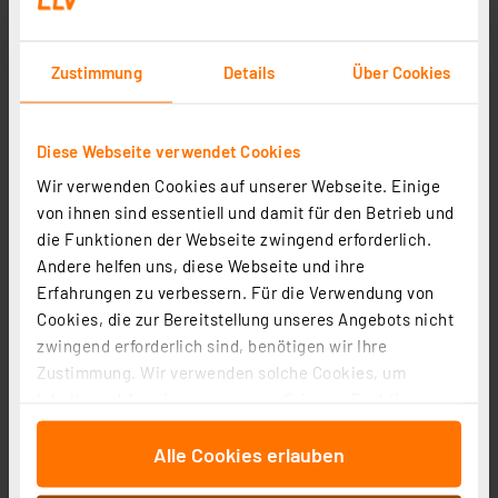
Zustimmung
Details
Über Cookies
Homematic IP Smart Home Dimmaktor für
Diese Webseite verwendet Cookies
Markenschalter – Phasenabschnitt, HmIP-BDT
Wir verwenden Cookies auf unserer Webseite. Einige
Artikel-Nr. 143166
von ihnen sind essentiell und damit für den Betrieb und
1
2
3
4
5
(17)
die Funktionen der Webseite zwingend erforderlich.
Andere helfen uns, diese Webseite und ihre
50,38 €
Erfahrungen zu verbessern. Für die Verwendung von
zzgl. MwSt.
Cookies, die zur Bereitstellung unseres Angebots nicht
Informationen zu Versandkosten
zwingend erforderlich sind, benötigen wir Ihre
Zustimmung. Wir verwenden solche Cookies, um
Inhalte und Anzeigen zu personalisieren, Funktionen
für soziale Medien anbieten zu können und die Zugriffe
Alle Cookies erlauben
auf unsere Website zu analysieren. Außerdem geben
wir Informationen zu Ihrer Verwendung unserer Website