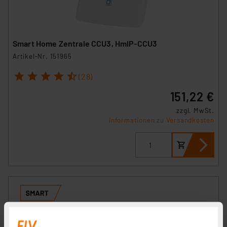
Smart Home Zentrale CCU3, HmIP-CCU3
Artikel-Nr. 151965
1
2
3
4
5
(28)
151,22 €
zzgl. MwSt.
Informationen zu Versandkosten