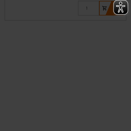
Überwachungsprogrammen verarbeiten, ohne dass
hiergegen Klagemöglichkeiten für Europäer bestehen.
Unsere Kooperation mit diesen Dienstleistern stützt
sich auf die Standarddatenschutzklauseln der
Europäischen Kommission sowie einer eigenen
Beurteilung der mit der Datenübermittlung,
insbesondere der Art der übermittelten Daten,
verbundenen Risiken.“
Impressum
|
Datenschutzerklärung