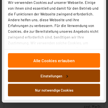
Wir verwenden Cookies auf unserer Webseite. Einige
von ihnen sind essentiell und damit für den Betrieb und
die Funktionen der Webseite zwingend erforderlich.
Andere helfen uns, diese Webseite und ihre
Erfahrungen zu verbessern. Für die Verwendung von
Cookies, die zur Bereitstellung unseres Angebots nicht
zwingend erforderlich sind, benötigen wir Ihre
Zustimmung. Wir verwenden solche Cookies, um
Inhalte und Anzeigen zu personalisieren, Funktionen
für soziale Medien anbieten zu können und die Zugriffe
Alle Cookies erlauben
auf unsere Website zu analysieren. Außerdem geben
wir Informationen zu Ihrer Verwendung unserer Website
Homematic IP Smart Home Set Heizen Basic XS mit 2x
an unsere Partner für soziale Medien, Werbung und
Heizkörperthermostat und 1x Wandthermostat
Einstellungen
Analysen weiter. Unsere Partner führen diese
Artikel-Nr. 251159
Informationen möglicherweise mit weiteren Daten
zusammen, die Sie ihnen bereitgestellt haben oder die
1
2
3
4
5
(9)
Nur notwendige Cookies
sie im Rahmen Ihrer Nutzung der Dienste gesammelt
75,59 €
haben. Indem Sie auf „Alle akzeptieren“ klicken,
stimmen Sie sowohl dem Speichern und Abrufen von
zzgl. MwSt.