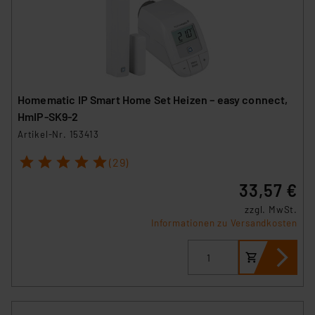
Homematic IP Smart Home Set Heizen – easy connect,
HmIP-SK9-2
Artikel-Nr. 153413
1
2
3
4
5
(29)
33,57 €
zzgl. MwSt.
Informationen zu Versandkosten