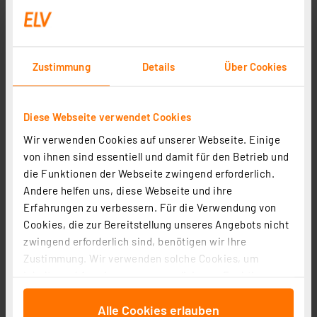
Zustimmung
Details
Über Cookies
Homematic IP Smart Home Dimmaktor für
Markenschalter – Phasenabschnitt, HmIP-BDT
Diese Webseite verwendet Cookies
Artikel-Nr. 143166
Wir verwenden Cookies auf unserer Webseite. Einige
1
2
3
4
5
(17)
von ihnen sind essentiell und damit für den Betrieb und
die Funktionen der Webseite zwingend erforderlich.
50,38 €
Andere helfen uns, diese Webseite und ihre
zzgl. MwSt.
Erfahrungen zu verbessern. Für die Verwendung von
Informationen zu Versandkosten
Cookies, die zur Bereitstellung unseres Angebots nicht
zwingend erforderlich sind, benötigen wir Ihre
Zustimmung. Wir verwenden solche Cookies, um
Inhalte und Anzeigen zu personalisieren, Funktionen
für soziale Medien anbieten zu können und die Zugriffe
Alle Cookies erlauben
auf unsere Website zu analysieren. Außerdem geben