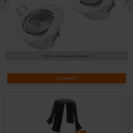
68 mm Einbaudurchmesser
Zubehör