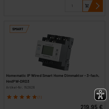
besteht etwa das Risiko, dass US-Behörden
personenbezogene Daten in
Überwachungsprogrammen verarbeiten, ohne dass
hiergegen Klagemöglichkeiten für Europäer bestehen.
Unsere Kooperation mit diesen Dienstleistern stützt
sich auf die Standarddatenschutzklauseln der
Europäischen Kommission sowie einer eigenen
Beurteilung der mit der Datenübermittlung,
insbesondere der Art der übermittelten Daten,
verbundenen Risiken.“
Impressum
|
Datenschutzerklärung
Homematic IP Wired Smart Home Dimmaktor – 3-fach,
HmIPW-DRD3
Artikel-Nr. 152626
1
2
3
4
5
(1)
219,95 €