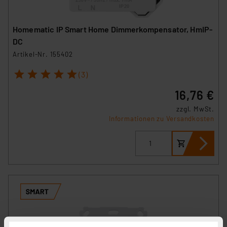
Homematic IP Smart Home Dimmerkompensator, HmIP-
DC
Artikel-Nr. 155402
1
2
3
4
5
(3)
16,76 €
zzgl. MwSt.
Informationen zu Versandkosten