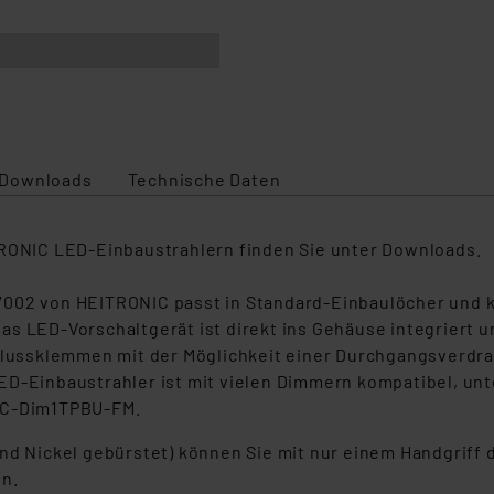
Downloads
Technische Daten
TRONIC LED-Einbaustrahlern finden Sie unter Downloads.
7002 von HEITRONIC passt in Standard-Einbaulöcher und 
s LED-Vorschaltgerät ist direkt ins Gehäuse integriert u
ussklemmen mit der Möglichkeit einer Durchgangsverdra
ED-Einbaustrahler ist mit vielen Dimmern kompatibel, un
LC-Dim1TPBU-FM.
nd Nickel gebürstet) können Sie mit nur einem Handgriff 
n.