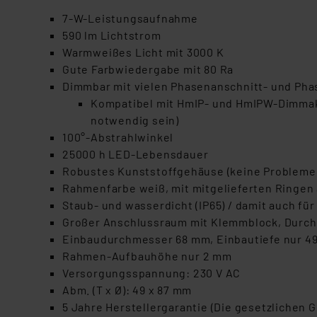
7-W-Leistungsaufnahme
590 lm Lichtstrom
Warmweißes Licht mit 3000 K
Gute Farbwiedergabe mit 80 Ra
Dimmbar mit vielen Phasenanschnitt- und Ph
Kompatibel mit HmIP- und HmIPW-Dimma
notwendig sein)
100°-Abstrahlwinkel
25000 h LED-Lebensdauer
Robustes Kunststoffgehäuse (keine Probleme 
Rahmenfarbe weiß, mit mitgelieferten Ringen 
Staub- und wasserdicht (IP65) / damit auch f
Großer Anschlussraum mit Klemmblock, Durc
Einbaudurchmesser 68 mm, Einbautiefe nur 49 
Rahmen-Aufbauhöhe nur 2 mm
Versorgungsspannung: 230 V AC
Abm. (T x Ø): 49 x 87 mm
5 Jahre Herstellergarantie (Die gesetzlichen