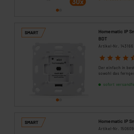
Für die USA besteht kein A
Datenschutz nach EU-Standa
Daten in Überwachungsprogr
Unsere Kooperation mit dies
Kommission sowie einer eige
Homematic IP Sm
Daten, verbundenen Risiken
BDT
Artikel-Nr. 143166
Impressum
|
Datenschutzer
1
2
3
4
5
Der einfach in be
sowohl das fernge
sofort versandfe
Homematic IP S
Artikel-Nr. 150609