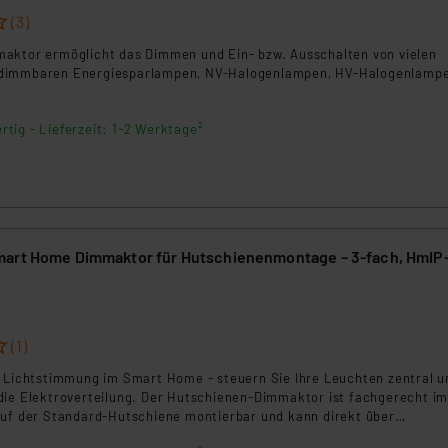
(3)
aktor ermöglicht das Dimmen und Ein- bzw. Ausschalten von vielen
dimmbaren Energiesparlampen, NV-Halogenlampen, HV-Halogenlamp
rtig - Lieferzeit: 1-2 Werktage²
art Home Dimmaktor für Hutschienenmontage – 3-fach, HmIP
(1)
e Lichtstimmung im Smart Home - steuern Sie Ihre Leuchten zentral u
die Elektroverteilung. Der Hutschienen-Dimmaktor ist fachgerecht i
auf der Standard-Hutschiene montierbar und kann direkt über
0-V-Taster und per Funk über Homematic IP Taster, Fernbedienungen