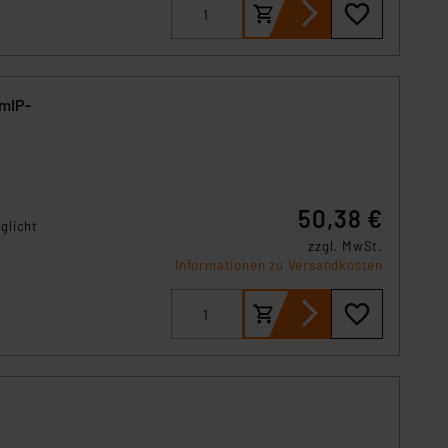
s Land mit unzureichendem
örden personenbezogene
r Europäer bestehen.
ln der Europäischen
 Art der übermittelten
HmIP-
50,38 €
glicht
zzgl. MwSt.
Informationen zu Versandkosten