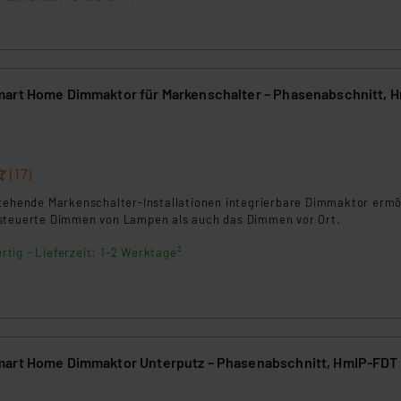
ngemessenheitsbeschluss der EU. Dies bedeutet, dass die USA al
rds eingestuft wird. So besteht etwa das Risiko, dass US-Beh
ammen verarbeiten, ohne dass hiergegen Klagemöglichkeiten fü
en Dienstleistern stützt sich auf die Standarddatenschutzklause
nen Beurteilung der mit der Datenübermittlung, insbesondere der
art Home Dimmaktor für Markenschalter – Phasenabschnitt, 
.“
klärung
(17)
stehende Markenschalter-Installationen integrierbare Dimmaktor ermö
steuerte Dimmen von Lampen als auch das Dimmen vor Ort.
rtig - Lieferzeit: 1-2 Werktage²
mart Home Dimmaktor Unterputz – Phasenabschnitt, HmIP-FDT