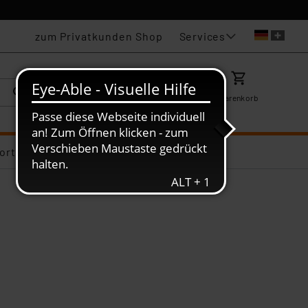
Services
zum Privatkunden Shop
Karriere
Mein ELV
Merkzettel
Warenkorb
ortiments-Deals