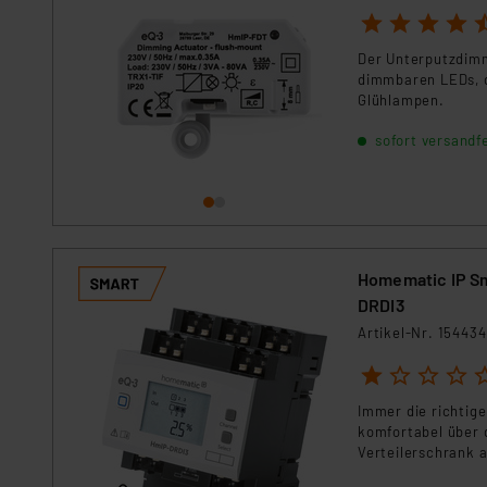
1
2
3
4
5
Der Unterputzdimm
dimmbaren LEDs, 
Glühlampen.
sofort versandfe
Homematic IP Sm
DRDI3
Artikel-Nr. 154434
1
2
3
4
5
Immer die richtig
komfortabel über 
Verteilerschrank 
handelsübliche 23