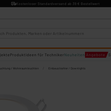
Kostenloser Standardversand ab 39 € Bestellwert
jekte
Produktideen für Techniker
Neuheiten
Angebote
S
/
euchtung / Wohnraumleuchten
Einbaustrahler / Downlights