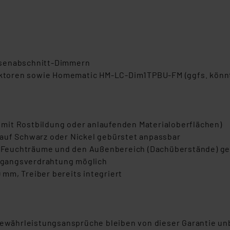
asenabschnitt-Dimmern
ktoren sowie Homematic HM-LC-Dim1TPBU-FM (ggfs. könn
mit Rostbildung oder anlaufenden Materialoberflächen)
auf Schwarz oder Nickel gebürstet anpassbar
ür Feuchträume und den Außenbereich (Dachüberstände) g
hgangsverdrahtung möglich
mm, Treiber bereits integriert
 Gewährleistungsansprüche bleiben von dieser Garantie un