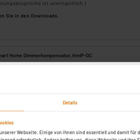
tungsansprüche ist unentgeltlich.)
n Sie in den Downloads.
mart Home Dimmerkompensator, HmIP-DC
(3)
nd komplexer werdende Elektroinstallation können Störungen bei
itteln, wie z. B. Glimmen, Flackern oder Geräuschbildung auftreten.
ht zu installierende Dimmerkompensator HmIP-DC beseitigt diese
Details
gt für eine ruhige Lichtstimmung.
rtig - Lieferzeit: 1-2 Werktage²
ookies
nserer Webseite. Einige von ihnen sind essentiell und damit für d
ngend erforderlich. Andere helfen uns, diese Webseite und ihre 