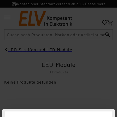
Kostenloser Standardversand ab 39 € Bestellwert
Suche
LED-Streifen und LED-Module
LED-Module
0 Produkte
Keine Produkte gefunden