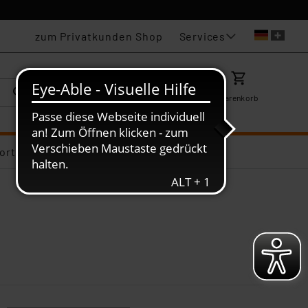
Services
zum Privatkunden Shop
Karriere
Mein ELV
Merkzettel
Warenkorb
ortiments-Deals