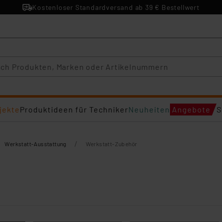
Kostenloser Standardversand ab 39 € Bestellwert
jekte
Produktideen für Techniker
Neuheiten
Angebote
S
/
Werkstatt-Ausstattung
Werkstatt-Zubehör