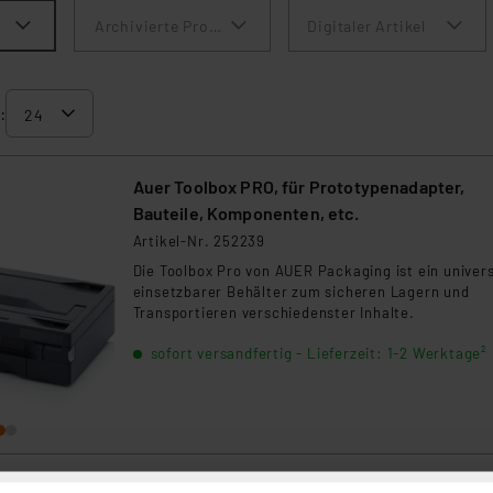
Archivierte Produkte anzeigen
Digitaler Artikel
:
Auer Toolbox PRO, für Prototypenadapter,
Bauteile, Komponenten, etc.
Artikel-Nr. 252239
Die Toolbox Pro von AUER Packaging ist ein univers
einsetzbarer Behälter zum sicheren Lagern und
Transportieren verschiedenster Inhalte.
sofort versandfertig - Lieferzeit: 1-2 Werktage²