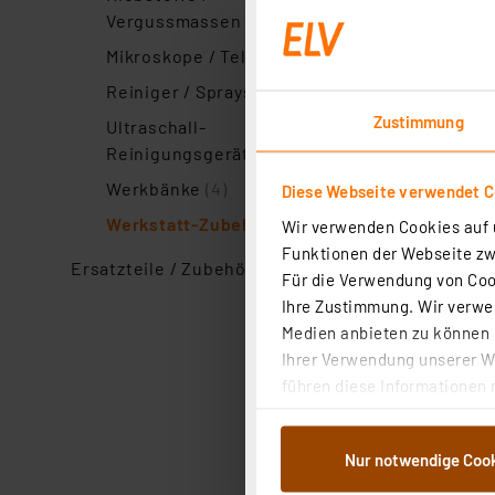
Vergussmassen
(5)
Mikroskope / Teleskope
(2)
Reiniger / Sprays
(5)
Zustimmung
Ultraschall-
Reinigungsgeräte
(3)
Werkbänke
(4)
Diese Webseite verwendet C
Werkstatt-Zubehör
(3)
Wir verwenden Cookies auf u
Funktionen der Webseite zwi
Ersatzteile / Zubehör
(21)
Für die Verwendung von Cook
Ihre Zustimmung. Wir verwen
Medien anbieten zu können u
Ihrer Verwendung unserer We
führen diese Informationen 
im Rahmen Ihrer Nutzung der
dem Speichern und Abrufen 
Nur notwendige Coo
Weiterverarbeitung für die 
Abs.1a DSG-VO) zu. Eine deta