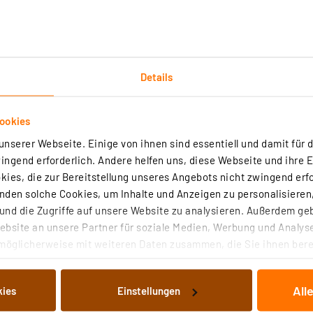
Velleman Werkzeugbox groß, mit 4
entnehmbaren Aufbewahrungsboxen
Artikel-Nr. 251285
Kompakte Werkzeugbox für die Aufbewahrung von
Kleinteilen, Werkzeugen und weiterem Werkstatt-
Details
Zubehör.
sofort versandfertig - Lieferzeit: 1-2 Werktage²
ookies
nserer Webseite. Einige von ihnen sind essentiell und damit für d
ngend erforderlich. Andere helfen uns, diese Webseite und ihre 
ies, die zur Bereitstellung unseres Angebots nicht zwingend erfo
den solche Cookies, um Inhalte und Anzeigen zu personalisieren,
OBO Bettermann, Reduktion, metrisches
nd die Zugriffe auf unsere Website zu analysieren. Außerdem ge
Gewinde; M20 M12 (1 Stück)
bsite an unsere Partner für soziale Medien, Werbung und Analyse
Artikel-Nr. 255334
möglicherweise mit weiteren Daten zusammen, die Sie ihnen berei
 Dienste gesammelt haben. Indem Sie auf „Alle akzeptieren“ kli
Reduktion mit metrischem Innen- und Außengewin
für die Montage von Kunststoff-Kabelverschraubu
von Informationen auf Ihrem gerät (§25 Abs.1 TTDSG) sowie der 
an Gehäusen. Schutzart IP54 ohne zusätzliche
All
kies
Einstellungen
nachfolgend dargestellten bzw. die von Ihnen ausgewählten Verar
Anschlussdichtung. Schutzart bis IP68 möglich mit
illierte Auflistung der einzelnen Cookies nach Zweck und Anbieter