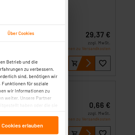
Über Cookies
29,37 €
zzgl. MwSt.
Informationen zu Versandkosten
en Betrieb und die
Erfahrungen zu verbessern.
rderlich sind, benötigen wir
 Funktionen für soziale
ben wir Informationen zu
n weiter. Unsere Partner
0,66 €
tgestellt haben oder die sie
cken, stimmen Sie sowohl
de
zzgl. MwSt.
ngen
Informationen zu Versandkosten
anschließenden
e Cookies erlauben
beitungszwecke (Art. 6
 ist durch Klick auf den