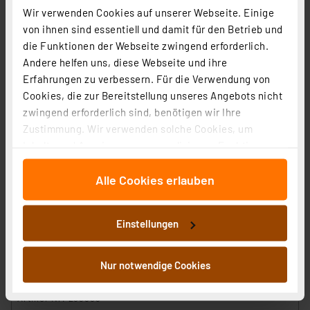
zzgl. MwSt.
Wir verwenden Cookies auf unserer Webseite. Einige
Informationen zu Versandkosten
von ihnen sind essentiell und damit für den Betrieb und
die Funktionen der Webseite zwingend erforderlich.
Andere helfen uns, diese Webseite und ihre
Erfahrungen zu verbessern. Für die Verwendung von
Cookies, die zur Bereitstellung unseres Angebots nicht
zwingend erforderlich sind, benötigen wir Ihre
Zustimmung. Wir verwenden solche Cookies, um
Inhalte und Anzeigen zu personalisieren, Funktionen
für soziale Medien anbieten zu können und die Zugriffe
Alle Cookies erlauben
auf unsere Website zu analysieren. Außerdem geben
wir Informationen zu Ihrer Verwendung unserer Website
an unsere Partner für soziale Medien, Werbung und
Einstellungen
Analysen weiter. Unsere Partner führen diese
Informationen möglicherweise mit weiteren Daten
zusammen, die Sie ihnen bereitgestellt haben oder die
Snapmaker Lasergravierer Ray 20W, Präzise Gravur &
Nur notwendige Cookies
sie im Rahmen Ihrer Nutzung der Dienste gesammelt
Schnitttechnik mit Air Assist
haben. Indem Sie auf „Alle akzeptieren“ klicken,
Artikel-Nr. 253883