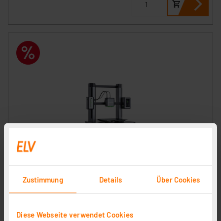
AnkerMake FFF-3D-Drucker M5, mit KI-Live-Kamera,
WiFi- und Smartphone-Anbindung, Auto-Nivellierung
Artikel-Nr. 253138
Zustimmung
Details
Über Cookies
1
2
3
4
5
(1)
294,08 €
Diese Webseite verwendet Cookies