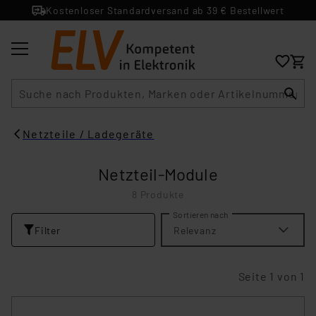
Kostenloser Standardversand ab 39 € Bestellwert
Suche
Netzteile / Ladegeräte
Netzteil-Module
8 Produkte
Sortieren nach
Filter
Relevanz
Seite 1 von 1