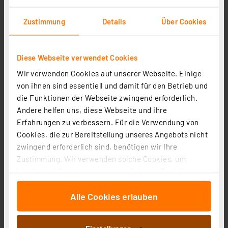
goobay LED-Netzteil / LED-Trafo, 50 W, 12 V DC, 4,2 A,
Konstantspannung, IP20, ultraflach
Zustimmung
Details
Über Cookies
Artikel-Nr. 111472
1
2
3
4
5
(2)
Diese Webseite verwendet Cookies
20,97 €
Wir verwenden Cookies auf unserer Webseite. Einige
von ihnen sind essentiell und damit für den Betrieb und
zzgl. MwSt.
die Funktionen der Webseite zwingend erforderlich.
Informationen zu Versandkosten
Andere helfen uns, diese Webseite und ihre
Erfahrungen zu verbessern. Für die Verwendung von
Cookies, die zur Bereitstellung unseres Angebots nicht
zwingend erforderlich sind, benötigen wir Ihre
Zustimmung. Wir verwenden solche Cookies, um
Inhalte und Anzeigen zu personalisieren, Funktionen
für soziale Medien anbieten zu können und die Zugriffe
Alle Cookies erlauben
auf unsere Website zu analysieren. Außerdem geben
wir Informationen zu Ihrer Verwendung unserer Website
an unsere Partner für soziale Medien, Werbung und