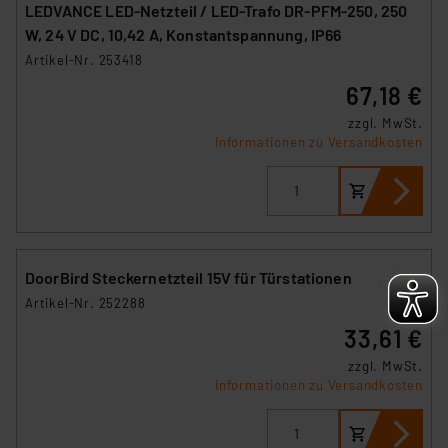
LEDVANCE LED-Netzteil / LED-Trafo DR-PFM-250, 250
hiergegen Klagemöglichkeiten für Europäer bestehen.
W, 24 V DC, 10,42 A, Konstantspannung, IP66
Unsere Kooperation mit diesen Dienstleistern stützt
Artikel-Nr. 253418
sich auf die Standarddatenschutzklauseln der
67,18 €
Europäischen Kommission sowie einer eigenen
Beurteilung der mit der Datenübermittlung,
zzgl. MwSt.
Informationen zu Versandkosten
insbesondere der Art der übermittelten Daten,
verbundenen Risiken.“
Impressum
|
Datenschutzerklärung
DoorBird Steckernetzteil 15V für Türstationen
Artikel-Nr. 252288
33,61 €
zzgl. MwSt.
Informationen zu Versandkosten