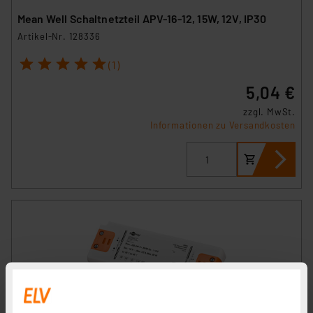
Mean Well Schaltnetzteil APV-16-12, 15W, 12V, IP30
Artikel-Nr. 128336
1
2
3
4
5
(1)
5,04 €
zzgl. MwSt.
Informationen zu Versandkosten