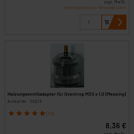
zzgl. MwSt.
Informationen zu Versandkosten
Heizungsventiladapter für Oventrop M30 x 1,0 (Messing)
Artikel-Nr. 110213
1
2
3
4
5
(10)
8,36 €
zzgl. MwSt.