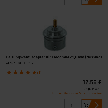
Unsere Kooperation mit diesen Dienstleistern stützt
sich auf die Standarddatenschutzklauseln der
Europäischen Kommission sowie einer eigenen
Beurteilung der mit der Datenübermittlung,
insbesondere der Art der übermittelten Daten,
verbundenen Risiken.“
Impressum
|
Datenschutzerklärung
Heizungsventiladapter für Giacomini 22,6 mm (Messing)
Artikel-Nr. 110212
1
2
3
4
5
(1)
12,56 €
zzgl. MwSt.
Informationen zu Versandkosten