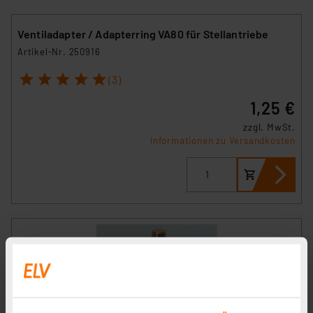
Ventiladapter / Adapterring VA80 für Stellantriebe
Artikel-Nr. 250916
1
2
3
4
5
(3)
1,25 €
zzgl. MwSt.
Informationen zu Versandkosten