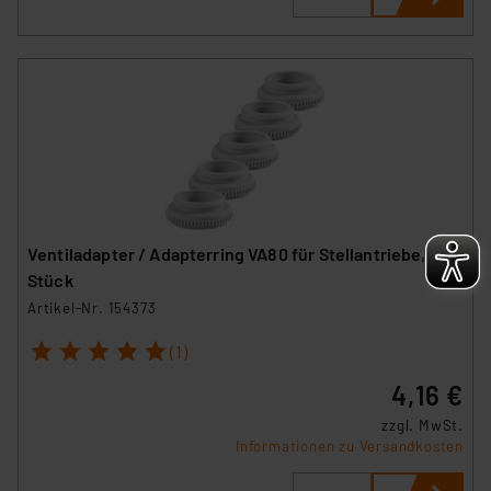
Ventiladapter / Adapterring VA80 für Stellantriebe, 5
Stück
Artikel-Nr. 154373
1
2
3
4
5
(1)
4,16 €
zzgl. MwSt.
Informationen zu Versandkosten