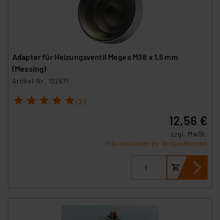
Adapter für Heizungsventil Meges M38 x 1,5 mm
(Messing)
Artikel-Nr. 102671
1
2
3
4
5
(2)
12,56 €
zzgl. MwSt.
Informationen zu Versandkosten