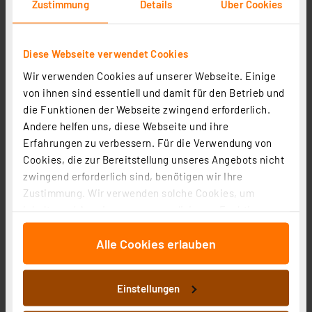
Zustimmung
Details
Über Cookies
Heizungsventiladapter für Gampper M20 (6) bis 10 mm
Tiefe (Messing)
Diese Webseite verwendet Cookies
Artikel-Nr. 110216
Wir verwenden Cookies auf unserer Webseite. Einige
1
2
3
4
5
(1)
von ihnen sind essentiell und damit für den Betrieb und
die Funktionen der Webseite zwingend erforderlich.
10,88 €
Andere helfen uns, diese Webseite und ihre
zzgl. MwSt.
Erfahrungen zu verbessern. Für die Verwendung von
Informationen zu Versandkosten
Cookies, die zur Bereitstellung unseres Angebots nicht
zwingend erforderlich sind, benötigen wir Ihre
Zustimmung. Wir verwenden solche Cookies, um
Inhalte und Anzeigen zu personalisieren, Funktionen
für soziale Medien anbieten zu können und die Zugriffe
Alle Cookies erlauben
auf unsere Website zu analysieren. Außerdem geben
wir Informationen zu Ihrer Verwendung unserer Website
an unsere Partner für soziale Medien, Werbung und
Einstellungen
Analysen weiter. Unsere Partner führen diese
Informationen möglicherweise mit weiteren Daten