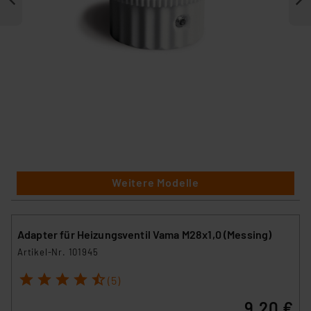
Weitere Modelle
Adapter für Heizungsventil Vama M28x1,0 (Messing)
Artikel-Nr. 101945
1
2
3
4
5
(5)
9,20 €