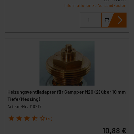
Informationen zu Versandkosten
Heizungsventiladapter für Gampper M20 (2) über 10 mm
Tiefe (Messing)
Artikel-Nr. 110217
1
2
3
4
5
(4)
10,88 €