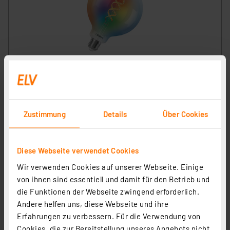
OSRAM SMART+ Smart Home E27-LED-Lampe, WLAN,
dimmbar, IP20, RGBWW, Klar
Artikel-Nr. 258343
21,85 €
Zustimmung
Details
Über Cookies
zzgl. MwSt.
Produktdatenblatt
Informationen zu Versandkosten
Diese Webseite verwendet Cookies
Wir verwenden Cookies auf unserer Webseite. Einige
von ihnen sind essentiell und damit für den Betrieb und
die Funktionen der Webseite zwingend erforderlich.
Andere helfen uns, diese Webseite und ihre
Erfahrungen zu verbessern. Für die Verwendung von
Cookies, die zur Bereitstellung unseres Angebots nicht