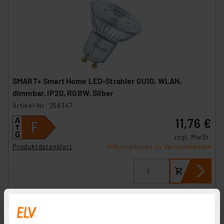
SMART+ Smart Home LED-Strahler GU10, WLAN,
dimmbar, IP20, RGBW, Silber
Artikel-Nr. 258347
11,76 €
zzgl. MwSt.
Produktdatenblatt
Informationen zu Versandkosten