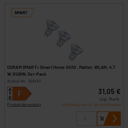
Überwachungsprogrammen verarbeiten, ohne dass
hiergegen Klagemöglichkeiten für Europäer bestehen.
Unsere Kooperation mit diesen Dienstleistern stützt
sich auf die Standarddatenschutzklauseln der
Europäischen Kommission sowie einer eigenen
Beurteilung der mit der Datenübermittlung,
insbesondere der Art der übermittelten Daten,
verbundenen Risiken.“
Impressum
|
Datenschutzerklärung
OSRAM SMART+ Smart Home GU10 , Matter, WLAN, 4.7
W, RGBW, 3er-Pack
Artikel-Nr. 258167
31,05 €
zzgl. MwSt.
Produktdatenblatt
Informationen zu Versandkosten