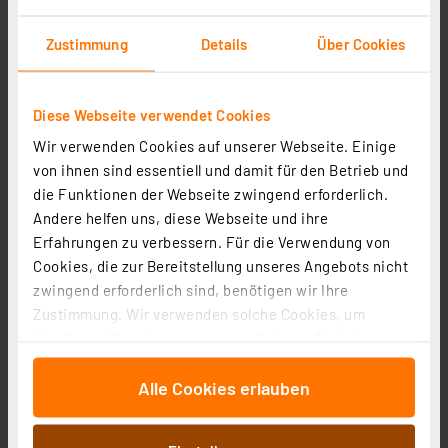
Zustimmung
Details
Über Cookies
Diese Webseite verwendet Cookies
Wir verwenden Cookies auf unserer Webseite. Einige
von ihnen sind essentiell und damit für den Betrieb und
OSRAM SMART+ Smart Home LED-Lampe E14 , WLAN,
die Funktionen der Webseite zwingend erforderlich.
dimmbar, IP20, Weiß
Andere helfen uns, diese Webseite und ihre
Artikel-Nr. 258349
Erfahrungen zu verbessern. Für die Verwendung von
10,04 €
Cookies, die zur Bereitstellung unseres Angebots nicht
zwingend erforderlich sind, benötigen wir Ihre
zzgl. MwSt.
Produktdatenblatt
Informationen zu Versandkosten
Zustimmung. Wir verwenden solche Cookies, um
Inhalte und Anzeigen zu personalisieren, Funktionen
für soziale Medien anbieten zu können und die Zugriffe
Alle Cookies erlauben
auf unsere Website zu analysieren. Außerdem geben
wir Informationen zu Ihrer Verwendung unserer Website
an unsere Partner für soziale Medien, Werbung und