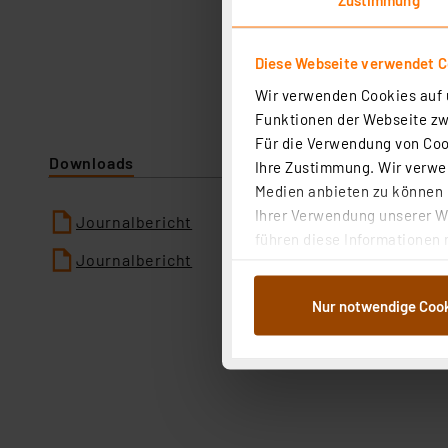
Diese Webseite verwendet C
Wir verwenden Cookies auf u
Funktionen der Webseite zwi
Für die Verwendung von Cook
Downloads
Ihre Zustimmung. Wir verwen
Medien anbieten zu können u
Ihrer Verwendung unserer We
Journalbericht
führen diese Informationen 
Journalbericht
im Rahmen Ihrer Nutzung der
dem Speichern und Abrufen 
Nur notwendige Coo
Weiterverarbeitung für die 
Abs.1a DSG-VO) zu. Eine deta
Button „Ablehnen oder Einst
ganz oder teilweise zustimm
anpassen oder widerrufen. 
Auswertung und Analyse bis 