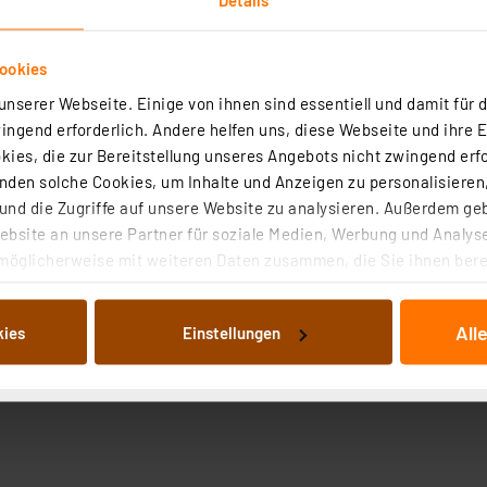
ookies
nserer Webseite. Einige von ihnen sind essentiell und damit für d
ngend erforderlich. Andere helfen uns, diese Webseite und ihre 
ies, die zur Bereitstellung unseres Angebots nicht zwingend erfo
den solche Cookies, um Inhalte und Anzeigen zu personalisieren,
nd die Zugriffe auf unsere Website zu analysieren. Außerdem ge
bsite an unsere Partner für soziale Medien, Werbung und Analyse
möglicherweise mit weiteren Daten zusammen, die Sie ihnen berei
 Dienste gesammelt haben. Indem Sie auf „Alle akzeptieren“ kli
von Informationen auf Ihrem gerät (§25 Abs.1 TTDSG) sowie der 
All
kies
Einstellungen
nachfolgend dargestellten bzw. die von Ihnen ausgewählten Verar
illierte Auflistung der einzelnen Cookies nach Zweck und Anbieter
ellungen“ abrufbar. Sie können die Verwendung nicht notwendiger
en. Ihre erteilte Zustimmung können Sie jederzeit unter dem Link
Die Rechtmäßigkeit der Speicherung, Abrufung und Weiterverarbei
zum Zeitpunkt des Widerrufs bleibt hiervon unberührt. Ihre Brow