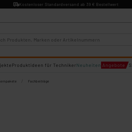
Kostenloser Standardversand ab 39 € Bestellwert
jekte
Produktideen für Techniker
Neuheiten
Angebote
S
/
Lernpakete
Fachbeiträge