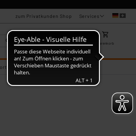
Services
zum Privatkunden Shop
Karriere
Mein ELV
Merkzettel
Warenkorb
ortiments-Deals