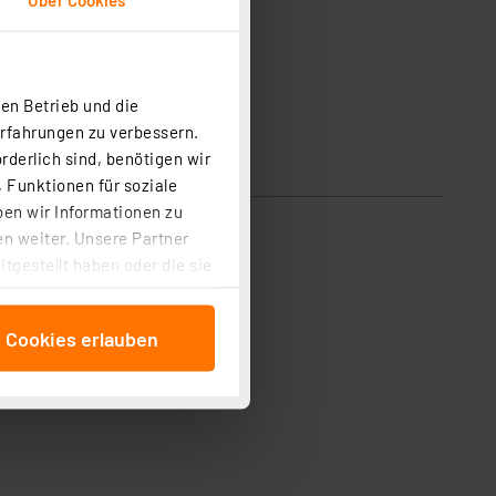
en Betrieb und die
Erfahrungen zu verbessern.
rderlich sind, benötigen wir
 Funktionen für soziale
ben wir Informationen zu
n weiter. Unsere Partner
tgestellt haben oder die sie
cken, stimmen Sie sowohl
anschließenden
e Cookies erlauben
beitungszwecke (Art. 6
 ist durch Klick auf den
 Cookies ablehnen oder ihr
 „Cookie Einstellungen“
tung dieser Daten zur
ser-Einstellungen können