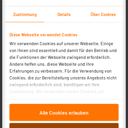
Zustimmung
Details
Über Cookies
Diese Webseite verwendet Cookies
Wir verwenden Cookies auf unserer Webseite. Einige
von ihnen sind essentiell und damit für den Betrieb und
Homematic IP Set Zutritt Professional mit Home
die Funktionen der Webseite zwingend erforderlich.
Control Unit, Keypad und Türschlossantrieb
Andere helfen uns, diese Webseite und ihre
Artikel-Nr. 254761
Erfahrungen zu verbessern. Für die Verwendung von
445,24 €
Cookies, die zur Bereitstellung unseres Angebots nicht
zwingend erforderlich sind, benötigen wir Ihre
zzgl. MwSt.
Informationen zu Versandkosten
Zustimmung. Wir verwenden solche Cookies, um
Inhalte und Anzeigen zu personalisieren, Funktionen
für soziale Medien anbieten zu können und die Zugriffe
Alle Cookies erlauben
auf unsere Website zu analysieren. Außerdem geben
wir Informationen zu Ihrer Verwendung unserer Website
an unsere Partner für soziale Medien, Werbung und