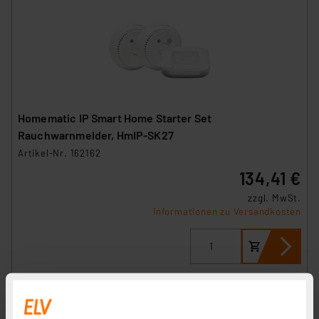
Homematic IP Smart Home Starter Set
Rauchwarnmelder, HmIP-SK27
Artikel-Nr. 162162
134,41 €
zzgl. MwSt.
Informationen zu Versandkosten