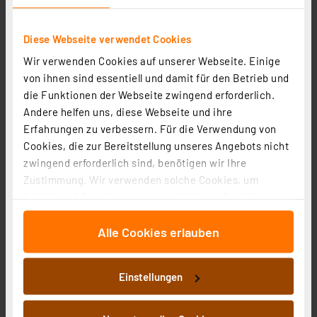
Diese Webseite verwendet Cookies
Wir verwenden Cookies auf unserer Webseite. Einige
von ihnen sind essentiell und damit für den Betrieb und
die Funktionen der Webseite zwingend erforderlich.
Andere helfen uns, diese Webseite und ihre
Erfahrungen zu verbessern. Für die Verwendung von
Cookies, die zur Bereitstellung unseres Angebots nicht
LEDVANCE SMART+WiFi 15-W-LED-Lichtstreifen NEON
zwingend erforderlich sind, benötigen wir Ihre
FLEX, 520 lm, Tunable White, RGB, dimmbar, IP65, 3 m
Zustimmung. Wir verwenden solche Cookies, um
Inhalte und Anzeigen zu personalisieren, Funktionen
Artikel-Nr. 252936
für soziale Medien anbieten zu können und die Zugriffe
55,46 €
Alle Cookies erlauben
auf unsere Website zu analysieren. Außerdem geben
zzgl. MwSt.
wir Informationen zu Ihrer Verwendung unserer Website
Informationen zu Versandkosten
an unsere Partner für soziale Medien, Werbung und
Einstellungen
Analysen weiter. Unsere Partner führen diese
Informationen möglicherweise mit weiteren Daten
zusammen, die Sie ihnen bereitgestellt haben oder die