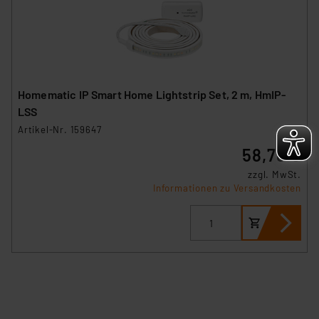
sich auf die Standarddatenschutzklauseln der
Europäischen Kommission sowie einer eigenen
Beurteilung der mit der Datenübermittlung,
insbesondere der Art der übermittelten Daten,
verbundenen Risiken.“
Homematic IP Smart Home Lightstrip Set, 2 m, HmIP-
LSS
Impressum
|
Datenschutzerklärung
Artikel-Nr. 159647
58,78 €
zzgl. MwSt.
Informationen zu Versandkosten