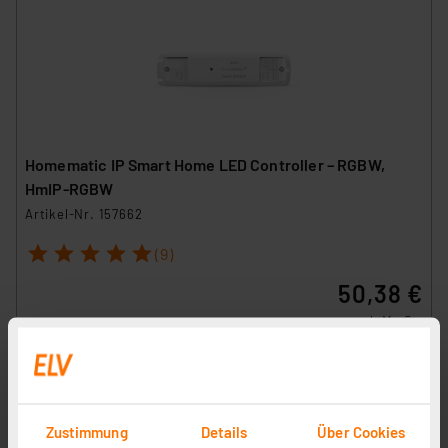
Homematic IP Smart Home LED Controller – RGBW,
HmIP-RGBW
Artikel-Nr. 157662
1
2
3
4
5
(9)
50,38 €
zzgl. MwSt.
Informationen zu Versandkosten
Zustimmung
Details
Über Cookies