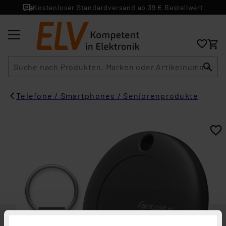
Kostenloser Standardversand ab 39 € Bestellwert
Suche
Telefone / Smartphones / Seniorenprodukte