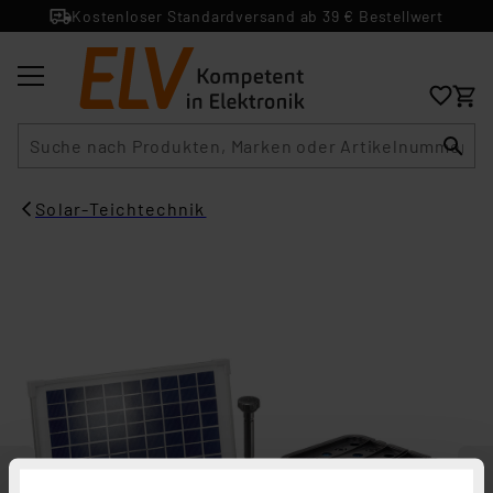
Kostenloser Standardversand ab 39 € Bestellwert
Suche
Solar-Teichtechnik