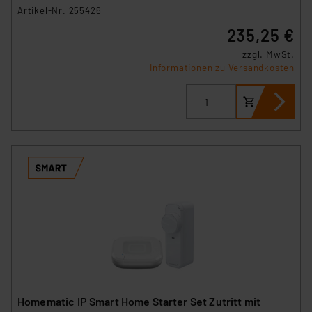
Artikel-Nr. 255426
insbesondere der Art der übermittelten Daten,
verbundenen Risiken.“
235,25 €
zzgl. MwSt.
Impressum
|
Datenschutzerklärung
Informationen zu Versandkosten
Homematic IP Smart Home Starter Set Zutritt mit