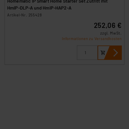
Homematic IP Smart Home Starter Set Zutritt mit
HmIP‑DLP-A und HmIP-HAP2-A
Artikel-Nr. 255428
252,06 €
zzgl. MwSt.
Informationen zu Versandkosten