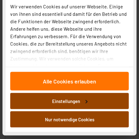
Wir verwenden Cookies auf unserer Webseite. Einige
zzgl. MwSt.
Informationen zu Versandkosten
von ihnen sind essentiell und damit für den Betrieb und
die Funktionen der Webseite zwingend erforderlich.
Andere helfen uns, diese Webseite und ihre
Erfahrungen zu verbessern. Für die Verwendung von
Cookies, die zur Bereitstellung unseres Angebots nicht
zwingend erforderlich sind, benötigen wir Ihre
Zustimmung. Wir verwenden solche Cookies, um
Inhalte und Anzeigen zu personalisieren, Funktionen
für soziale Medien anbieten zu können und die Zugriffe
Alle Cookies erlauben
auf unsere Website zu analysieren. Außerdem geben
wir Informationen zu Ihrer Verwendung unserer Website
an unsere Partner für soziale Medien, Werbung und
Einstellungen
Analysen weiter. Unsere Partner führen diese
Informationen möglicherweise mit weiteren Daten
Homematic IP Smart Home
zusammen, die Sie ihnen bereitgestellt haben oder die
Nur notwendige Cookies
Schlüsselbundfernbedienung – Alarm HmIP-KRCA-2
sie im Rahmen Ihrer Nutzung der Dienste gesammelt
Artikel-Nr. 160741
haben. Indem Sie auf „Alle akzeptieren“ klicken,