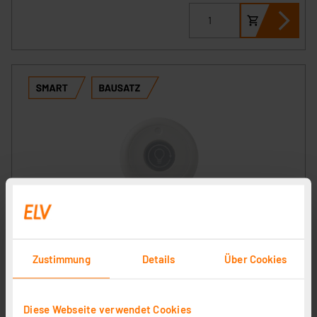
ELV Smart Home Bausatz Fernbedienung Kompakt ELV-
SH-CRC, powered by Homematic IP
Artikel-Nr. 161251
Zustimmung
Details
Über Cookies
1
2
3
4
5
(1)
Diese Webseite verwendet Cookies
19,29 €