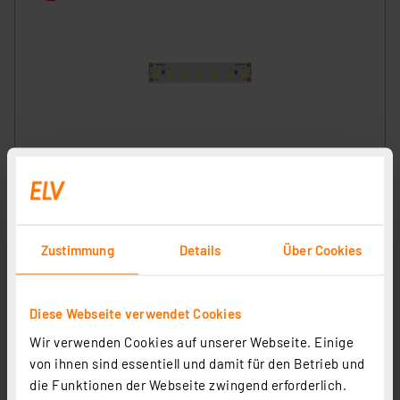
Beneito 5-m-LED-Streifen FINE-69, 48 W, 24 V DC, 6000
K, 90 Ra, 9,6 W/m, 979 lm/m, 140 LEDs/m, IP20
Artikel-Nr. 253431
37,77 €
Zustimmung
Details
Über Cookies
zzgl. MwSt.
Produktdatenblatt
Informationen zu Versandkosten
Diese Webseite verwendet Cookies
Wir verwenden Cookies auf unserer Webseite. Einige
von ihnen sind essentiell und damit für den Betrieb und
die Funktionen der Webseite zwingend erforderlich.