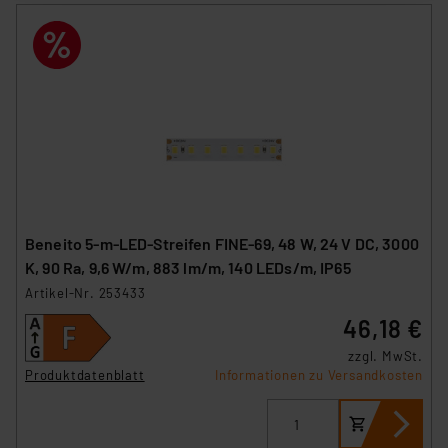
ausgewählten Verarbeitungszwecke (Art. 6 Abs.1a DSG-
VO) zu. Eine detaillierte Auflistung der einzelnen
Cookies nach Zweck und Anbieter ist durch Klick auf
den Button „Ablehnen oder Einstellungen“ abrufbar. Sie
können die Verwendung nicht notwendiger Cookies
ablehnen oder ihr ganz oder teilweise zustimmen. Ihre
erteilte Zustimmung können Sie jederzeit unter dem
Link „Cookie Einstellungen“ anpassen oder widerrufen.
Die Rechtmäßigkeit der Speicherung, Abrufung und
Weiterverarbeitung dieser Daten zur Auswertung und
Beneito 5-m-LED-Streifen FINE-69, 48 W, 24 V DC, 3000
Analyse bis zum Zeitpunkt des Widerrufs bleibt hiervon
K, 90 Ra, 9,6 W/m, 883 lm/m, 140 LEDs/m, IP65
unberührt. Ihre Browser-Einstellungen können dazu
Artikel-Nr. 253433
führen, dass die Einstellungen nicht längerfristig
46,18 €
gespeichert werden und dieses Banner erneut
angezeigt wird.
zzgl. MwSt.
Produktdatenblatt
Informationen zu Versandkosten
„Einige Drittanbieter verarbeiten personenbezogene
Daten in den USA. Ihre Einwilligung zur Einbindung von
Cookies dieser Drittanbieter umfasst daher ggf. auch