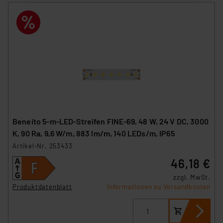
ausgewählten Verarbeitungszwecke (Art. 6 Abs.1a DSG-
VO) zu. Eine detaillierte Auflistung der einzelnen
Cookies nach Zweck und Anbieter ist durch Klick auf
den Button „Ablehnen oder Einstellungen“ abrufbar. Sie
können die Verwendung nicht notwendiger Cookies
ablehnen oder ihr ganz oder teilweise zustimmen. Ihre
erteilte Zustimmung können Sie jederzeit unter dem
Link „Cookie Einstellungen“ anpassen oder widerrufen.
Die Rechtmäßigkeit der Speicherung, Abrufung und
Weiterverarbeitung dieser Daten zur Auswertung und
Beneito 5-m-LED-Streifen FINE-69, 48 W, 24 V DC, 3000
Analyse bis zum Zeitpunkt des Widerrufs bleibt hiervon
K, 90 Ra, 9,6 W/m, 883 lm/m, 140 LEDs/m, IP65
unberührt. Ihre Browser-Einstellungen können dazu
Artikel-Nr. 253433
führen, dass die Einstellungen nicht längerfristig
46,18 €
gespeichert werden und dieses Banner erneut
angezeigt wird.
zzgl. MwSt.
Produktdatenblatt
Informationen zu Versandkosten
„Einige Drittanbieter verarbeiten personenbezogene
Daten in den USA. Ihre Einwilligung zur Einbindung von
Cookies dieser Drittanbieter umfasst daher ggf. auch