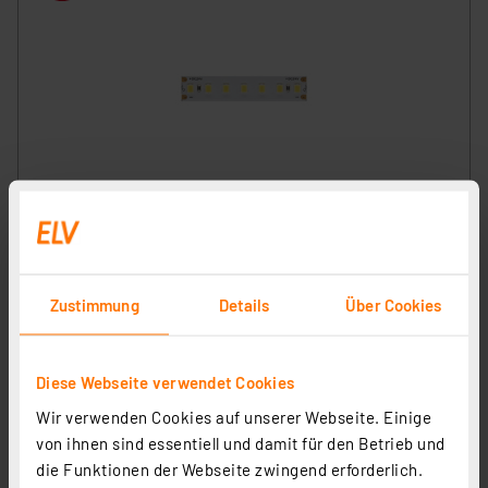
Beneito 5-m-LED-Streifen FINE-69, 48 W, 24 V DC, 6000
K, 90 Ra, 9,6 W/m, 979 lm/m, 140 LEDs/m, IP20
Artikel-Nr. 253431
37,77 €
Zustimmung
Details
Über Cookies
zzgl. MwSt.
Produktdatenblatt
Informationen zu Versandkosten
Diese Webseite verwendet Cookies
Wir verwenden Cookies auf unserer Webseite. Einige
von ihnen sind essentiell und damit für den Betrieb und
die Funktionen der Webseite zwingend erforderlich.