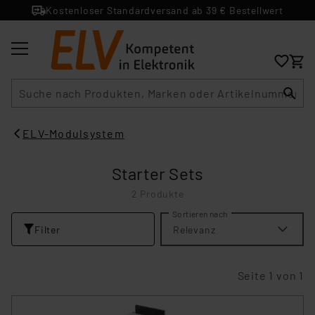
Kostenloser Standardversand ab 39 € Bestellwert
Suche
ELV-Modulsystem
Starter Sets
2 Produkte
Sortieren nach
Filter
Relevanz
Seite 1 von 1