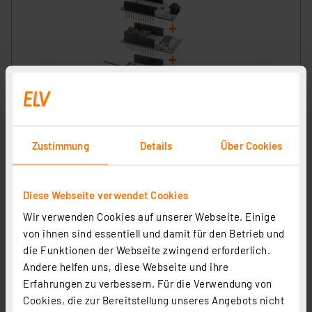
ELV Starter Set Bausatz LoRaWAN®
Temperatur/Luftfeuchte
Artikel-Nr. 253540
Zustimmung
Details
Über Cookies
1
2
3
4
5
(2)
25,88 €
Diese Webseite verwendet Cookies
zzgl. MwSt.
Wir verwenden Cookies auf unserer Webseite. Einige
Informationen zu Versandkosten
von ihnen sind essentiell und damit für den Betrieb und
die Funktionen der Webseite zwingend erforderlich.
Andere helfen uns, diese Webseite und ihre
Erfahrungen zu verbessern. Für die Verwendung von
Cookies, die zur Bereitstellung unseres Angebots nicht