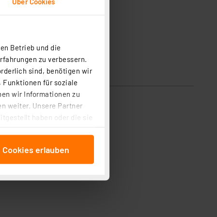
Über Cookies
en Betrieb und die
Erfahrungen zu verbessern.
rderlich sind, benötigen wir
 Funktionen für soziale
ben wir Informationen zu
n weiter. Unsere Partner
tgestellt haben oder die sie
cken, stimmen Sie sowohl
anschließenden
e Cookies erlauben
beitungszwecke (Art. 6
 ist durch Klick auf den
 Cookies ablehnen oder ihr
 „Cookie Einstellungen“
tung dieser Daten zur
ser-Einstellungen können