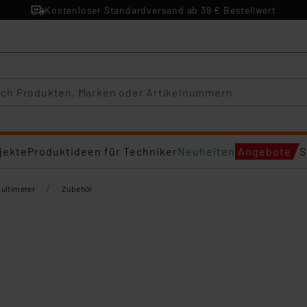
Kostenloser Standardversand ab 39 € Bestellwert
jekte
Produktideen für Techniker
Neuheiten
Angebote
S
/
ultimeter
Zubehör