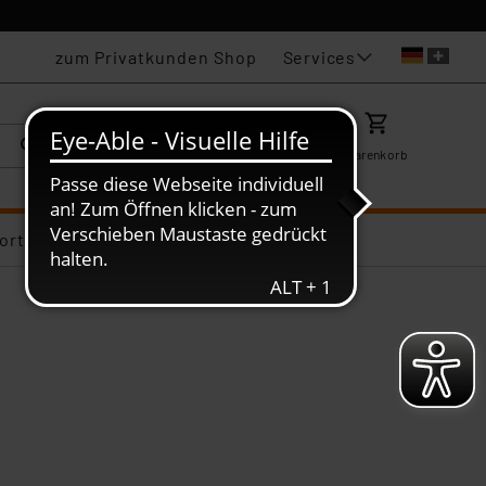
Services
zum Privatkunden Shop
Karriere
Mein ELV
Merkzettel
Warenkorb
ortiments-Deals