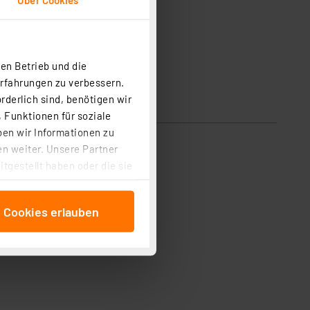
en Betrieb und die
Erfahrungen zu verbessern.
rderlich sind, benötigen wir
 Funktionen für soziale
ben wir Informationen zu
n weiter. Unsere Partner
tgestellt haben oder die sie
cken, stimmen Sie sowohl
anschließenden
e Cookies erlauben
beitungszwecke (Art. 6
 ist durch Klick auf den
 Cookies ablehnen oder ihr
 „Cookie Einstellungen“
tung dieser Daten zur
ser-Einstellungen können