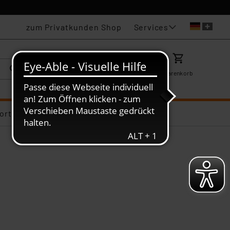
Services
zum Privatkunden Shop
Karriere
Mein ELV
Merkzettel
Warenkorb
ortiments-Deals