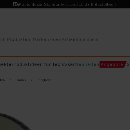
Kostenloser Standardversand ab 39 € Bestellwert
jekte
Produktideen für Techniker
Neuheiten
Angebote
S
/
/
ten
Trafos
Ringkern