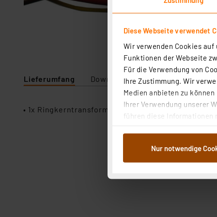
Diese Webseite verwendet C
Wir verwenden Cookies auf u
Funktionen der Webseite zwi
Für die Verwendung von Cook
Lieferumfang
Downloads
Technische Daten
Ihre Zustimmung. Wir verwen
Medien anbieten zu können u
Ihrer Verwendung unserer We
• 1x Ringkerntransformator PS9031
führen diese Informationen 
im Rahmen Ihrer Nutzung der
dem Speichern und Abrufen 
Nur notwendige Coo
Weiterverarbeitung für die 
Abs.1a DSG-VO) zu. Eine deta
Button „Ablehnen oder Einst
ganz oder teilweise zustimm
anpassen oder widerrufen. 
Auswertung und Analyse bis 