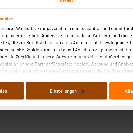
ookies
nserer Webseite. Einige von ihnen sind essentiell und damit für d
ngend erforderlich. Andere helfen uns, diese Webseite und ihre 
ies, die zur Bereitstellung unseres Angebots nicht zwingend erfo
den solche Cookies, um Inhalte und Anzeigen zu personalisieren,
nd die Zugriffe auf unsere Website zu analysieren. Außerdem ge
bsite an unsere Partner für soziale Medien, Werbung und Analyse
möglicherweise mit weiteren Daten zusammen, die Sie ihnen berei
 Dienste gesammelt haben. Indem Sie auf „Alle akzeptieren“ kli
von Informationen auf Ihrem gerät (§25 Abs.1 TTDSG) sowie der 
All
kies
Einstellungen
nachfolgend dargestellten bzw. die von Ihnen ausgewählten Verar
illierte Auflistung der einzelnen Cookies nach Zweck und Anbieter
ellungen“ abrufbar. Sie können die Verwendung nicht notwendiger
en. Ihre erteilte Zustimmung können Sie jederzeit unter dem Link
Die Rechtmäßigkeit der Speicherung, Abrufung und Weiterverarbei
zum Zeitpunkt des Widerrufs bleibt hiervon unberührt. Ihre Brow