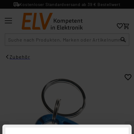
Kostenloser Standardversand ab 39 € Bestellwert
Suche
Zubehör