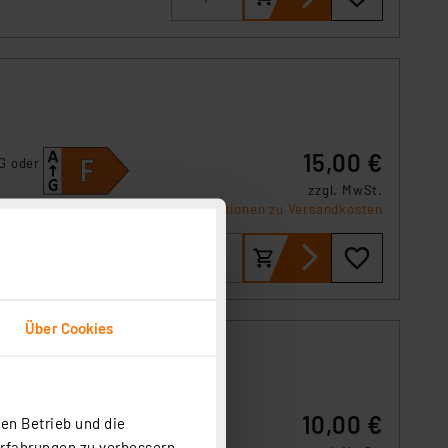
15,00 €
G oder
zzgl. MwSt.
Produktdatenblatt
Informationen zu Versandkosten
Über Cookies
10,00 €
en Betrieb und die
G oder
Erfahrungen zu verbessern.