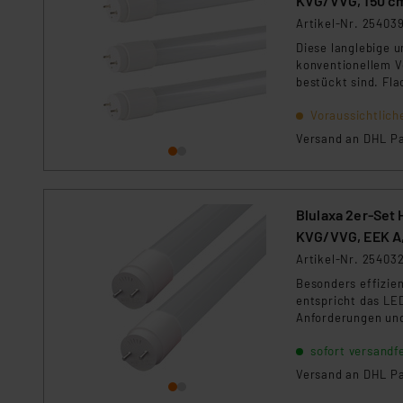
KVG/VVG, 150 c
Für die USA besteht kein A
Artikel-Nr. 25403
Datenschutz nach EU-Standa
Diese langlebige 
Daten in Überwachungsprogr
konventionellem V
Unsere Kooperation mit dies
bestückt sind. Fla
Kommission sowie einer eige
Daten, verbundenen Risiken
Voraussichtlich
Versand an DHL Pa
Impressum
|
Datenschutzer
Blulaxa 2er-Set
KVG/VVG, EEK A,
Artikel-Nr. 25403
Besonders effizie
entspricht das LE
Anforderungen und 
Leuchtmittel-Tech
sofort versandfe
Strompreise und f
sparen Sie bares G
Versand an DHL Pa