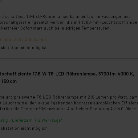
m
ngemessenheitsbeschluss der EU. Dies bedeutet, dass die USA al
9
rds eingestuft wird. So besteht etwa das Risiko, dass US-Beh
und schaltfest T8-LED-Röhrenlampe kann einfach in Fassungen mit
ammen verarbeiten, ohne dass hiergegen Klagemöglichkeiten fü
orschaltgerät eingesetzt werden, die mit 1500-mm-Leuchtstofflampe
en Dienstleistern stützt sich auf die Standarddatenschutzklause
ckerfreier Sofortstart auch bei niedrigen Temperaturen.
nen Beurteilung der mit der Datenübermittlung, insbesondere der
.“
e Lieferzeit: Unbekannt
ckstation nicht möglich
klärung
 Hocheffiziente 17,6-W-T8-LED-Röhrenlampe, 3700 lm, 4000 K,
 150 cm
2
nte und preiswerte T8-LED-Röhrenlampe mit 210 Lumen pro Watt, dam
D-Leuchtmittel den aktuell geltenden höchsten europäischen Effizien
trägt die Energieeffizienzklasse A auf einer Skala von A bis G.Diese
nologie ist die denkbar beste Antwort auf die stark gestiegenen
rtig - Lieferzeit: 1-2 Werktage²
ür nachhaltiges Energiesparen. Reduzieren Sie Ihren Energieverbrau
eld.
ckstation nicht möglich