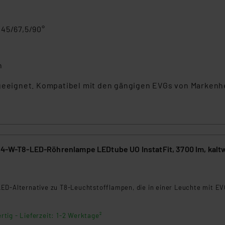
/45/67,5/90°
h
 geeignet. Kompatibel mit den gängigen EVGs von Markenhe
 24-W-T8-LED-Röhrenlampe LEDtube UO InstatFit, 3700 lm, kalt
ED-Alternative zu T8-Leuchtstofflampen, die in einer Leuchte mit E
rtig - Lieferzeit: 1-2 Werktage²