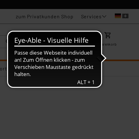
Services
zum Privatkunden Shop
Karriere
Mein ELV
Merkzettel
Warenkorb
ortiments-Deals