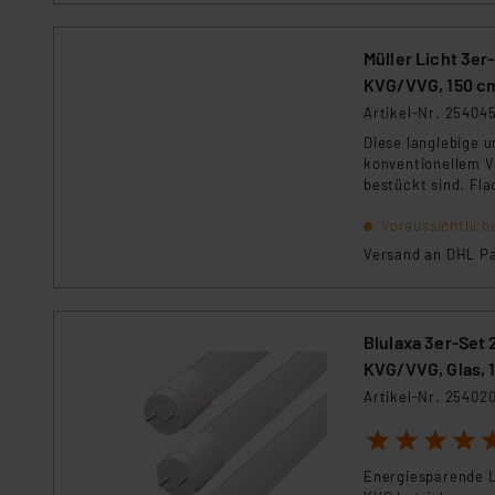
Müller Licht 3er
KVG/VVG, 150 c
Artikel-Nr. 25404
Diese langlebige 
konventionellem V
bestückt sind. Fla
Voraussichtlich
Versand an DHL Pa
Blulaxa 3er-Set
KVG/VVG, Glas, 
Artikel-Nr. 25402
1
2
3
4
5
Energiesparende L