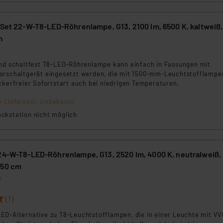
-Set 22-W-T8-LED-Röhrenlampe, G13, 2100 lm, 6500 K, kaltweiß
m
5
und schaltfest T8-LED-Röhrenlampe kann einfach in Fassungen mit
orschaltgerät eingesetzt werden, die mit 1500-mm-Leuchtstofflampe
ckerfreier Sofortstart auch bei niedrigen Temperaturen.
e Lieferzeit: Unbekannt
ckstation nicht möglich
 24-W-T8-LED-Röhrenlampe, G13, 2520 lm, 4000 K, neutralweiß,
150 cm
0
(1)
ED-Alternative zu T8-Leuchtstofflampen, die in einer Leuchte mit VV