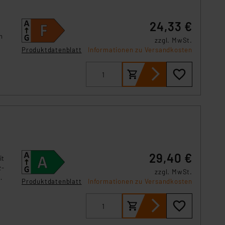
s Land mit unzureichendem
örden personenbezogene
24,33 €
r Europäer bestehen.
n
ln der Europäischen
zzgl. MwSt.
Produktdatenblatt
Informationen zu Versandkosten
 Art der übermittelten
29,40 €
it
z-
zzgl. MwSt.
Produktdatenblatt
Informationen zu Versandkosten
ch und