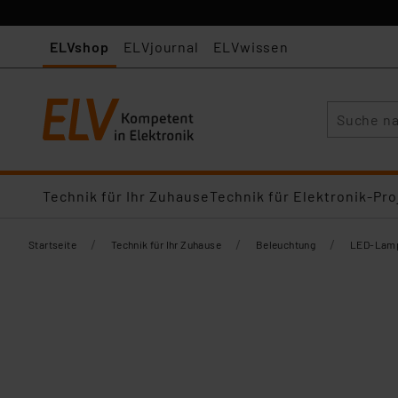
ELVshop
ELVjournal
ELVwissen
Suche
Technik für Ihr Zuhause
Technik für Elektronik-Pro
/
/
/
Startseite
Technik für Ihr Zuhause
Beleuchtung
LED-Lamp