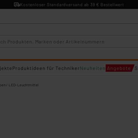
Kostenloser Standardversand ab 39 € Bestellwert
jekte
Produktideen für Techniker
Neuheiten
Angebote
S
en / LED-Leuchtmittel