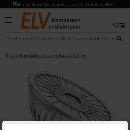
Kostenloser Standardversand ab 39 € Bestellwert
Suche
LED-Lampen / LED-Leuchtmittel