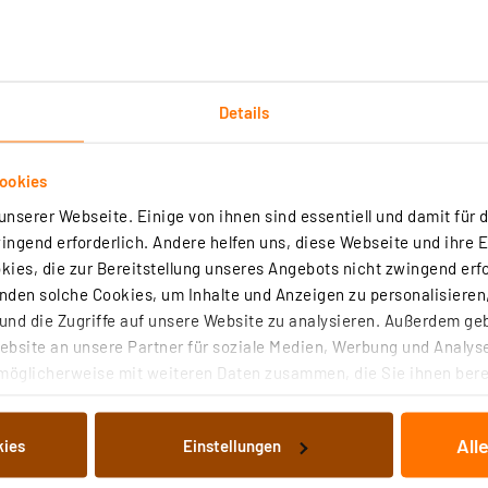
Details
Downloads
Technische Daten
Angaben zur Produkt
ookies
nserer Webseite. Einige von ihnen sind essentiell und damit für d
ngend erforderlich. Andere helfen uns, diese Webseite und ihre 
-Tragschienen TS35 vorgesehen. Es verfügt über eine int
ies, die zur Bereitstellung unseres Angebots nicht zwingend erfo
gsquelle vorschreiben. Herausragend ist die sehr gering
den solche Cookies, um Inhalte und Anzeigen zu personalisieren,
nd die Zugriffe auf unsere Website zu analysieren. Außerdem ge
bsite an unsere Partner für soziale Medien, Werbung und Analyse
g (85–264 V AC),
möglicherweise mit weiteren Daten zusammen, die Sie ihnen berei
 Dienste gesammelt haben. Indem Sie auf „Alle akzeptieren“ kli
3 W
von Informationen auf Ihrem gerät (§25 Abs.1 TTDSG) sowie der 
All
kies
Einstellungen
nachfolgend dargestellten bzw. die von Ihnen ausgewählten Verar
illierte Auflistung der einzelnen Cookies nach Zweck und Anbieter