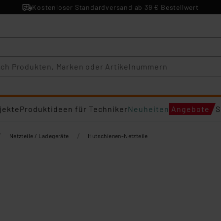
Kostenloser Standardversand ab 39 € Bestellwert
jekte
Produktideen für Techniker
Neuheiten
Angebote
S
/
/
Netzteile / Ladegeräte
Hutschienen-Netzteile