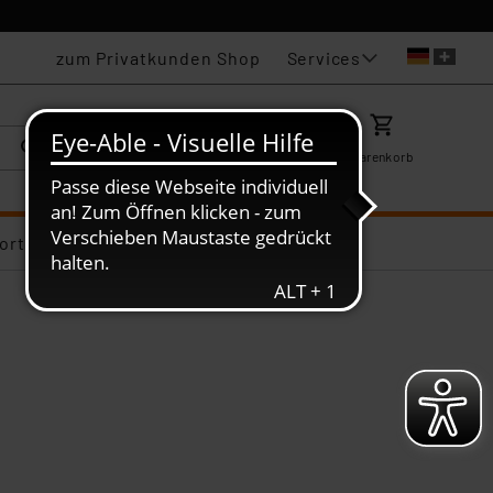
Services
zum Privatkunden Shop
Karriere
Mein ELV
Merkzettel
Warenkorb
ortiments-Deals