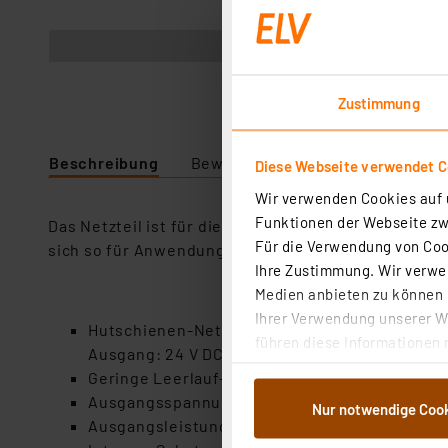
Abbildung ähnlich
Zustimmung
Beschreibung
Bewertung
Lieferumfang
Diese Webseite verwendet C
Wir verwenden Cookies auf u
Funktionen der Webseite zwi
Das Netzteil ist für die Montage auf DIN-Standard
Für die Verwendung von Cook
sich so für Anwendungen, die eine solche Spannun
Ihre Zustimmung. Wir verwen
Medien anbieten zu können u
Ihrer Verwendung unserer We
Hutschienen-Netzteil mit Weitbereichs-Eingan
führen diese Informationen 
Ausgang: 24 V DC/0,63 A (15,2 W)
im Rahmen Ihrer Nutzung der
Geringe Leerlauf-Leistungsaufnahme mit <0,
dem Speichern und Abrufen 
Ausgangsspannung feinjustierbar
Nur notwendige Coo
Weiterverarbeitung für die 
Ausgangsleistung begrenzt (LPS)
Abs.1a DSG-VO) zu. Eine deta