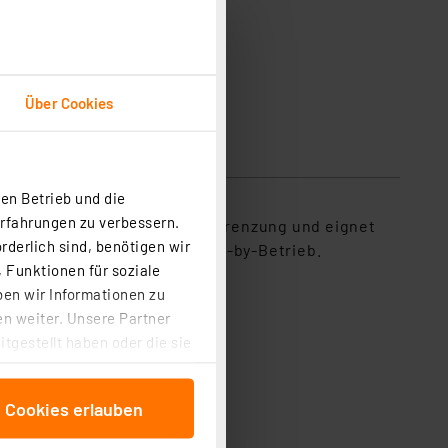
Über Cookies
sicherheit
en Betrieb und die
Erfahrungen zu verbessern.
egrierte Ausgangsleistungsbegrenzung und eignet
rderlich sind, benötigen wir
e Leistungsaufnahme im Stand-by-Betrieb.
 Funktionen für soziale
ben wir Informationen zu
n weiter. Unsere Partner
tgestellt haben oder die sie
cken, stimmen Sie sowohl
anschließenden
e Cookies erlauben
beitungszwecke (Art. 6
 ist durch Klick auf den