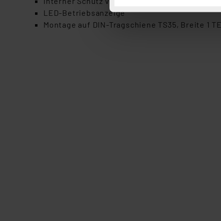
Interner Schutz vor Überspannung, Überlast, 
Button „Ablehnen oder Einst
LED-Betriebsanzeige
ganz oder teilweise zustimm
Montage auf DIN-Tragschiene TS35, Breite 1 
anpassen oder widerrufen. 
Auswertung und Analyse bis 
dazu führen, dass die Einst
„Einige Drittanbieter verar
dieser Drittanbieter umfasst
Nähere Infos zu diesen Drit
Für die USA besteht kein A
Datenschutz nach EU-Standa
Daten in Überwachungsprogr
Unsere Kooperation mit dies
Kommission sowie einer eige
Daten, verbundenen Risiken
Impressum
|
Datenschutzer