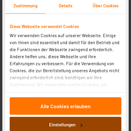
Zustimmung
Details
Über Cookies
Manson Laborschaltnetzteil HCS-3202 (1-36 V/0-10 A)
Diese Webseite verwendet Cookies
mit USB-Schnittstelle, programmierbar
Wir verwenden Cookies auf unserer Webseite. Einige
Artikel-Nr. 106766
von ihnen sind essentiell und damit für den Betrieb und
1
2
3
4
5
(2)
die Funktionen der Webseite zwingend erforderlich.
Andere helfen uns, diese Webseite und ihre
138,61 €
Erfahrungen zu verbessern. Für die Verwendung von
zzgl. MwSt.
Cookies, die zur Bereitstellung unseres Angebots nicht
Informationen zu Versandkosten
zwingend erforderlich sind, benötigen wir Ihre
Zustimmung. Wir verwenden solche Cookies, um
Inhalte und Anzeigen zu personalisieren, Funktionen
für soziale Medien anbieten zu können und die Zugriffe
Alle Cookies erlauben
auf unsere Website zu analysieren. Außerdem geben
wir Informationen zu Ihrer Verwendung unserer Website
an unsere Partner für soziale Medien, Werbung und
Einstellungen
Analysen weiter. Unsere Partner führen diese