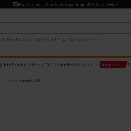
Kostenloser Standardversand ab 39 € Bestellwert
jekte
Produktideen für Techniker
Neuheiten
Angebote
S
/
Ladestationen (EVSE)