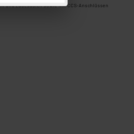
 Cookies ablehnen oder ihr
gen und Ladesäulen sowie mit CCS-Anschlüssen
 „Cookie Einstellungen“
tung dieser Daten zur
ser-Einstellungen können
 erneut angezeigt wird.
Einbindung von Cookies
. 49 (1) lit. a DSGVO.
n der Datenschutzerklärung.
s Land mit unzureichendem
örden personenbezogene
r Europäer bestehen.
ln der Europäischen
 Art der übermittelten