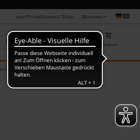
Services
zum Privatkunden Shop
Karriere
Mein ELV
Merkzettel
Warenkorb
ortiments-Deals