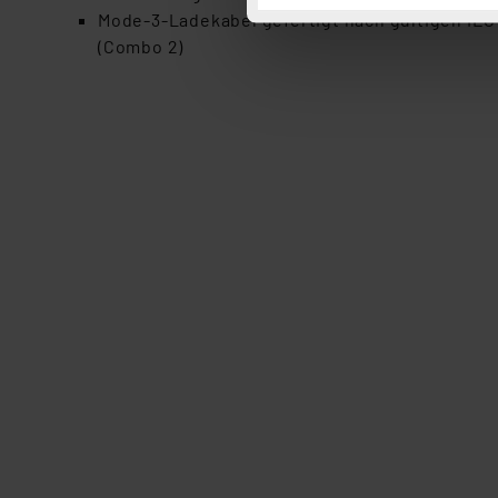
Button „Ablehnen oder Einst
Mode-3-Ladekabel gefertigt nach gültigen IE
ganz oder teilweise zustimm
(Combo 2)
anpassen oder widerrufen. 
Auswertung und Analyse bis 
dazu führen, dass die Einst
„Einige Drittanbieter verar
dieser Drittanbieter umfasst
Nähere Infos zu diesen Drit
Für die USA besteht kein A
Datenschutz nach EU-Standa
Daten in Überwachungsprogr
Unsere Kooperation mit dies
Kommission sowie einer eige
Daten, verbundenen Risiken
Impressum
|
Datenschutzer