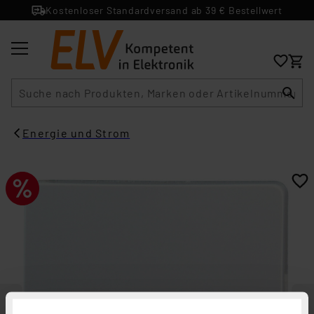
Kostenloser Standardversand ab 39 € Bestellwert
Suche
Energie und Strom​