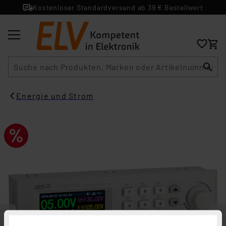
Kostenloser Standardversand ab 39 € Bestellwert
Suche
Energie und Strom​